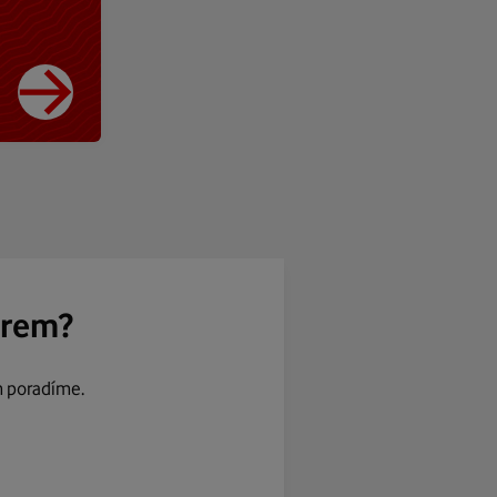
ěrem?
m poradíme.