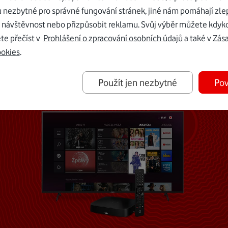
u nezbytné pro správné fungování stránek, jiné nám pomáhají zle
 návštěvnost nebo přizpůsobit reklamu. Svůj výběr můžete kdyko
Mohlo by vás zajímat
te přečíst v
Prohlášení o zpracování osobních údajů
a také v
Zás
ookies
.
Použít jen nezbytné
Pov