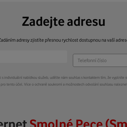
Zadejte adresu
Zadáním adresy zjistíte přesnou rychlost dostupnou na vaší adres
s individuální nabídkou služeb, udělte nám souhlas s kontaktem tím, že vyplníte s
pro tento účel. Více o ochraně soukromí a možnostech odvolání souhlasu nalezn
ernet
Smolné Pece (Sm