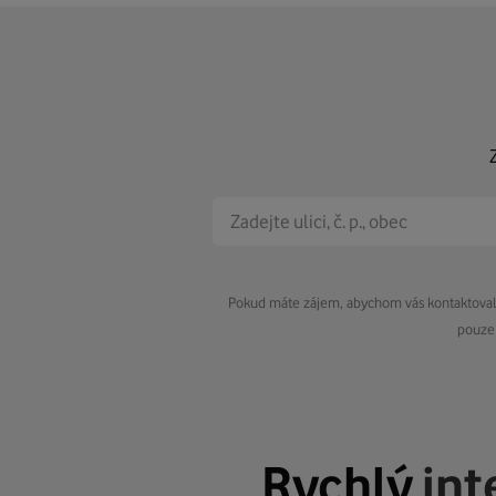
Pokud máte zájem, abychom vás kontaktovali 
pouze 
Rychlý
int