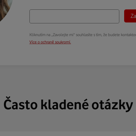
Za
Kliknutím na „Zavolejte mi“ souhlasíte s tím, že budete kontakto
Více o ochraně soukromí.
Často kladené otázky