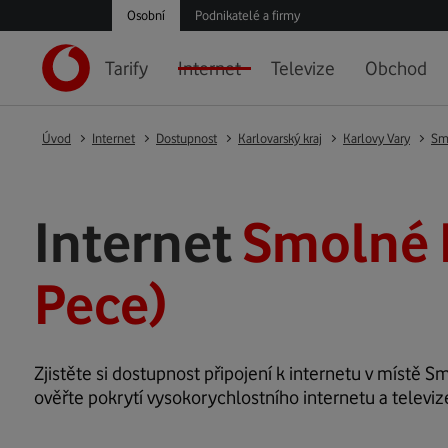
Osobní
Podnikatelé a firmy
Tarify
Internet
Televize
Obchod
Úvod
Internet
Dostupnost
Karlovarský kraj
Karlovy Vary
Sm
Internet
Smolné 
Pece)
Zjistěte si dostupnost připojení k internetu v místě Sm
ověřte pokrytí vysokorychlostního internetu a televi