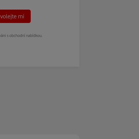
volejte mi
váni s obchodní nabídkou.