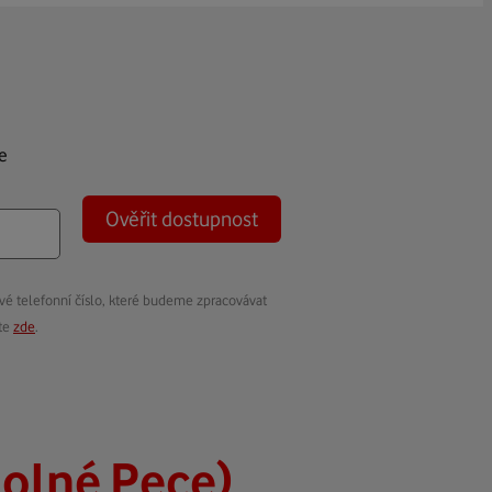
e
Ověřit dostupnost
vé telefonní číslo, které budeme zpracovávat
ete
zde
.
olné Pece)