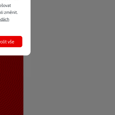
pšovat
li změnit.
adách
olit vše