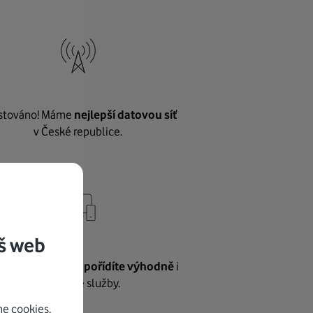
stováno! Máme
nejlepší datovou síť
v České republice.
š web
vnému internetu
pořídíte výhodně
i
další naše služby.
e cookies.