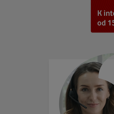
K in
od 1