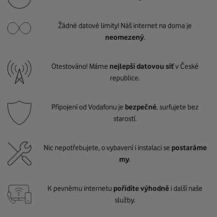
Žádné datové limity! Náš internet na doma je
neomezený
.
Otestováno! Máme
nejlepší datovou síť
v České
republice.
Připojení od Vodafonu je
bezpečné
, surfujete bez
starostí.
Nic nepotřebujete, o vybavení i instalaci se
postaráme
my
.
K pevnému internetu
pořídíte výhodně
i další naše
služby.