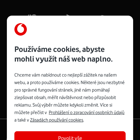
Mb/s.
Více o COMPAL CH7465VF
Používáme cookies, abyste
mohli využít náš web naplno.
Chceme vám nabídnout co nejlepší zážitek na našem
Spojte se s Vodafonem
webu, a proto používáme cookies. Některé jsou nezbytné
pro správné fungování stránek, jiné nám pomáhají
Zyxel VMG8623-T50B
:
zlepšovat obsah, měřit návštěvnost nebo přizpůsobit
Rozměry modemu jsou 16 x 22 x 7,5 cm (včetně stojánku)
reklamu. Svůj výběr můžete kdykoli změnit. Více si
a nabízí 4 gigabitové LAN porty a bezdrátové připojení Wi-
můžete přečíst v
Prohlášení o zpracování osobních údajů
Fi ve verzích 802.11 b/g/n/ac pro frekvenci 2,4 GHz a
a také v
Zásadách používání cookies
.
802.11 a/b/g/n/ac pro frekvenci 5 GHz s rychlostí až 866
|
English
Mapa webu
Mb/s.
Povolit vše
Právní­ podmí­nky
Ochrana soukromí­