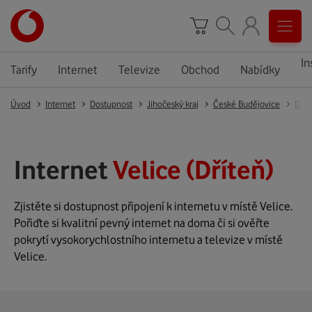
In
Tarify
Internet
Televize
Obchod
Nabídky
Úvod
Internet
Dostupnost
Jihočeský kraj
České Budějovice
Dřít
Internet
Velice (Dříteň)
Zjistěte si dostupnost připojení k internetu v místě Velice.
Pořiďte si kvalitní pevný internet na doma či si ověřte
pokrytí vysokorychlostního internetu a televize v místě
Velice.