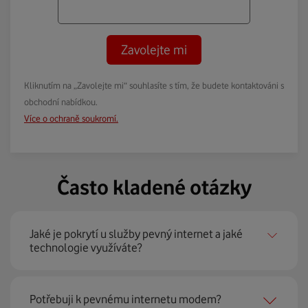
Zavolejte mi
Kliknutím na „Zavolejte mi“ souhlasíte s tím, že budete kontaktováni s
obchodní nabídkou.
Více o ochraně soukromí.
Často kladené otázky
Jaké je pokrytí u služby pevný internet a jaké
technologie využíváte?
Pevný internet můžeme nabídnout
99 % českých
Potřebuji k pevnému internetu modem?
domácností
prostřednictvím několika technologií jako