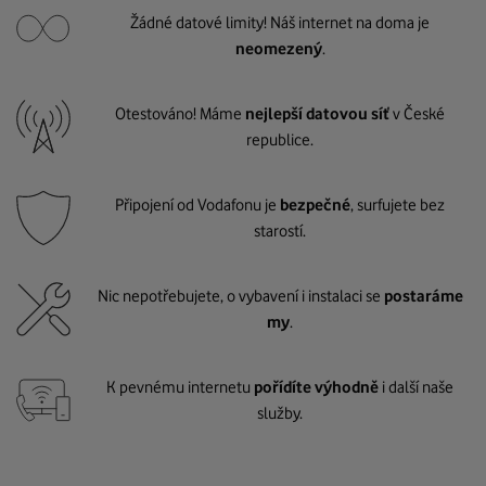
Žádné datové limity! Náš internet na doma je
neomezený
.
Otestováno! Máme
nejlepší datovou síť
v České
republice.
Připojení od Vodafonu je
bezpečné
, surfujete bez
starostí.
Nic nepotřebujete, o vybavení i instalaci se
postaráme
my
.
K pevnému internetu
pořídíte výhodně
i další naše
služby.