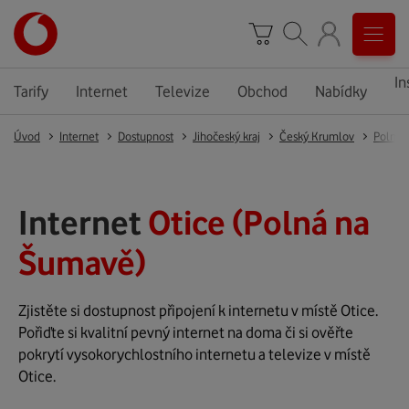
In
Tarify
Internet
Televize
Obchod
Nabídky
Úvod
Internet
Dostupnost
Jihočeský kraj
Český Krumlov
Polná 
Internet
Otice (Polná na
Šumavě)
Zjistěte si dostupnost připojení k internetu v místě Otice.
Pořiďte si kvalitní pevný internet na doma či si ověřte
pokrytí vysokorychlostního internetu a televize v místě
Otice.