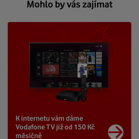
Mohlo by vás zajímat
K internetu vám dáme
Vodafone TV již od 150 Kč
měsíčně