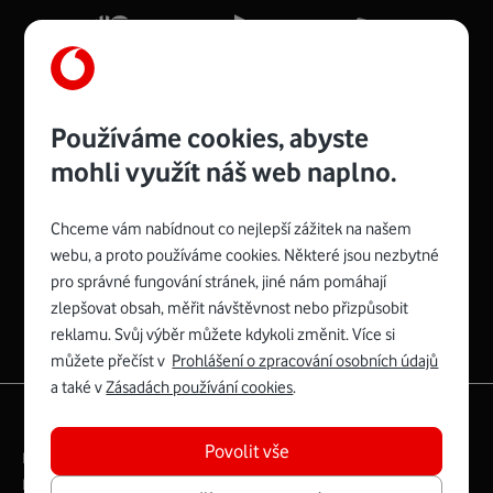
Více o COMPAL CH7465VF
Používáme cookies, abyste
mohli využít náš web naplno.
Chceme vám nabídnout co nejlepší zážitek na našem
Spojte se s Vodafonem
webu, a proto používáme cookies. Některé jsou nezbytné
pro správné fungování stránek, jiné nám pomáhají
Zyxel VMG8623-T50B
:
zlepšovat obsah, měřit návštěvnost nebo přizpůsobit
Rozměry modemu jsou 16 x 22 x 7,5 cm (včetně stojánku)
reklamu. Svůj výběr můžete kdykoli změnit. Více si
a nabízí 4 gigabitové LAN porty a bezdrátové připojení Wi-
můžete přečíst v
Prohlášení o zpracování osobních údajů
Fi ve verzích 802.11 b/g/n/ac pro frekvenci 2,4 GHz a
a také v
Zásadách používání cookies
.
802.11 a/b/g/n/ac pro frekvenci 5 GHz s rychlostí až 866
|
English
Mapa webu
Mb/s.
Povolit vše
Právní­ podmí­nky
Ochrana soukromí­
Více o Zyxel VMG8623-T50B
Digitální odpovědnost
Cookies
Dokumenty