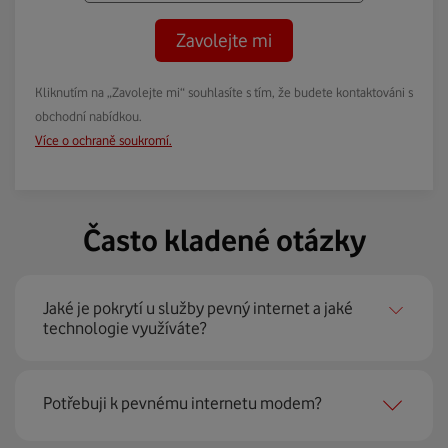
Zavolejte mi
Kliknutím na „Zavolejte mi“ souhlasíte s tím, že budete kontaktováni s
obchodní nabídkou.
Více o ochraně soukromí.
Často kladené otázky
Jaké je pokrytí u služby pevný internet a jaké
technologie využíváte?
Pevný internet můžeme nabídnout
99 % českých
Potřebuji k pevnému internetu modem?
domácností
prostřednictvím několika technologií jako
jsou 4G LTE, xDSL nebo optické sítě. Díky tomu umíme