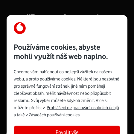
Mb/s.
Více o COMPAL CH7465VF
Používáme cookies, abyste
mohli využít náš web naplno.
Chceme vám nabídnout co nejlepší zážitek na našem
Spojte se s Vodafonem
webu, a proto používáme cookies. Některé jsou nezbytné
pro správné fungování stránek, jiné nám pomáhají
Zyxel VMG8623-T50B
:
zlepšovat obsah, měřit návštěvnost nebo přizpůsobit
Rozměry modemu jsou 16 x 22 x 7,5 cm (včetně stojánku)
reklamu. Svůj výběr můžete kdykoli změnit. Více si
a nabízí 4 gigabitové LAN porty a bezdrátové připojení Wi-
můžete přečíst v
Prohlášení o zpracování osobních údajů
Fi ve verzích 802.11 b/g/n/ac pro frekvenci 2,4 GHz a
a také v
Zásadách používání cookies
.
802.11 a/b/g/n/ac pro frekvenci 5 GHz s rychlostí až 866
|
English
Mapa webu
Mb/s.
Povolit vše
Právní­ podmí­nky
Ochrana soukromí­