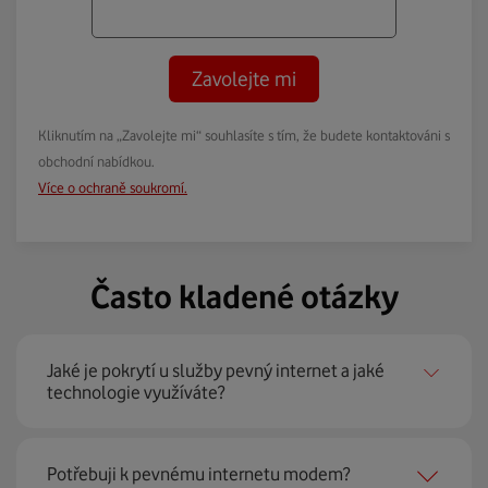
Zavolejte mi
Kliknutím na „Zavolejte mi“ souhlasíte s tím, že budete kontaktováni s
obchodní nabídkou.
Více o ochraně soukromí.
Často kladené otázky
Jaké je pokrytí u služby pevný internet a jaké
technologie využíváte?
Pevný internet můžeme nabídnout
99 % českých
Potřebuji k pevnému internetu modem?
domácností
prostřednictvím několika technologií jako