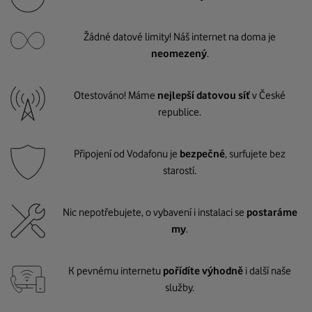
Žádné datové limity! Náš internet na doma je
neomezený
.
Otestováno! Máme
nejlepší datovou síť
v České
republice.
Připojení od Vodafonu je
bezpečné
, surfujete bez
starostí.
Nic nepotřebujete, o vybavení i instalaci se
postaráme
my
.
K pevnému internetu
pořídíte výhodně
i další naše
služby.