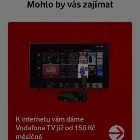
Mohlo by vás zajímat
K internetu vám dáme
Vodafone TV již od 150 Kč
měsíčně