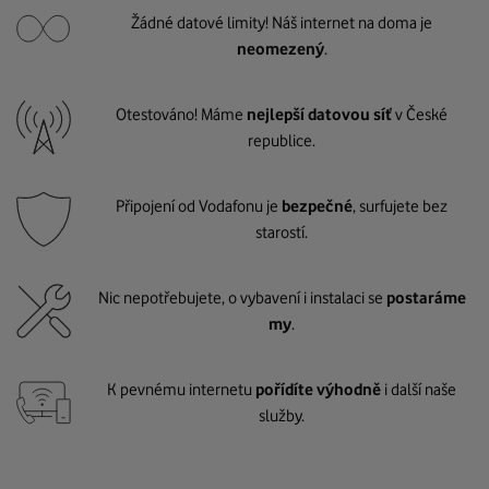
Žádné datové limity! Náš internet na doma je
neomezený
.
Otestováno! Máme
nejlepší datovou síť
v České
republice.
Připojení od Vodafonu je
bezpečné
, surfujete bez
starostí.
Nic nepotřebujete, o vybavení i instalaci se
postaráme
my
.
K pevnému internetu
pořídíte výhodně
i další naše
služby.