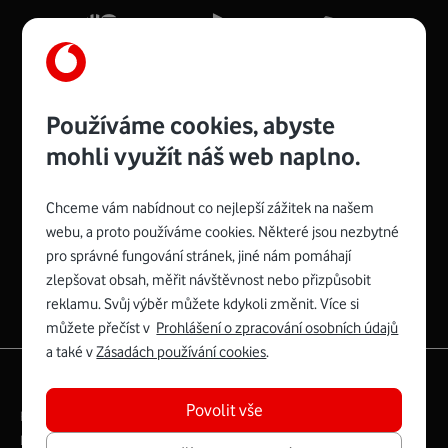
Více o COMPAL CH7465VF
Používáme cookies, abyste
mohli využít náš web naplno.
Chceme vám nabídnout co nejlepší zážitek na našem
Spojte se s Vodafonem
webu, a proto používáme cookies. Některé jsou nezbytné
pro správné fungování stránek, jiné nám pomáhají
Zyxel VMG8623-T50B
:
zlepšovat obsah, měřit návštěvnost nebo přizpůsobit
Rozměry modemu jsou 16 x 22 x 7,5 cm (včetně stojánku)
reklamu. Svůj výběr můžete kdykoli změnit. Více si
a nabízí 4 gigabitové LAN porty a bezdrátové připojení Wi-
můžete přečíst v
Prohlášení o zpracování osobních údajů
Fi ve verzích 802.11 b/g/n/ac pro frekvenci 2,4 GHz a
a také v
Zásadách používání cookies
.
802.11 a/b/g/n/ac pro frekvenci 5 GHz s rychlostí až 866
|
English
Mapa webu
Mb/s.
Povolit vše
Právní­ podmí­nky
Ochrana soukromí­
Více o Zyxel VMG8623-T50B
Digitální odpovědnost
Cookies
Dokumenty