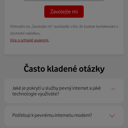
Zavolejte mi
Kliknutím na „Zavolejte mi“ souhlasíte s tím, že budete kontaktováni s
obchodní nabídkou.
Více o ochraně soukromí.
Často kladené otázky
Jaké je pokrytí u služby pevný internet a jaké
technologie využíváte?
Pevný internet můžeme nabídnout
99 % českých
Potřebuji k pevnému internetu modem?
domácností
prostřednictvím několika technologií jako
jsou 4G LTE, xDSL nebo optické sítě. Díky tomu umíme