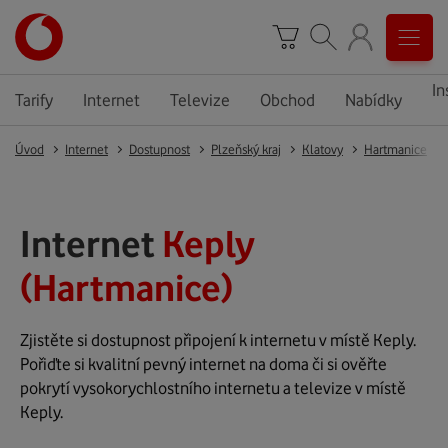
In
Tarify
Internet
Televize
Obchod
Nabídky
Úvod
Internet
Dostupnost
Plzeňský kraj
Klatovy
Hartmanice
Internet
Keply
(Hartmanice)
Zjistěte si dostupnost připojení k internetu v místě Keply.
Pořiďte si kvalitní pevný internet na doma či si ověřte
pokrytí vysokorychlostního internetu a televize v místě
Keply.