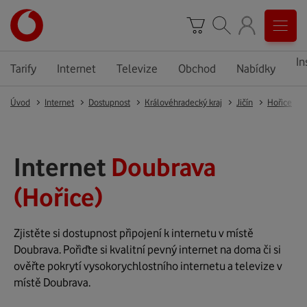
In
Tarify
Internet
Televize
Obchod
Nabídky
Úvod
Internet
Dostupnost
Královéhradecký kraj
Jičín
Hořice
Internet
Doubrava
(Hořice)
Zjistěte si dostupnost připojení k internetu v místě
Doubrava. Pořiďte si kvalitní pevný internet na doma či si
ověřte pokrytí vysokorychlostního internetu a televize v
místě Doubrava.