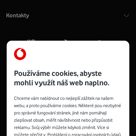
Výkonný bezdrátový modem s Wi-Fi standardem 802.11
ac a pokrytím ve dvou pásmech 2,4 i 5 GHz, který zajistí
Kontakty
silný signál pro celou domácnost. Kompaktní rozměry 21
x 16 x 4 cm, 4 Gigabitové LAN porty a rychlost až 500
Mb/s.
Více o COMPAL CH7465VF
Používáme cookies, abyste
mohli využít náš web naplno.
Chceme vám nabídnout co nejlepší zážitek na našem
Spojte se s Vodafonem
webu, a proto používáme cookies. Některé jsou nezbytné
pro správné fungování stránek, jiné nám pomáhají
Zyxel VMG8623-T50B
:
zlepšovat obsah, měřit návštěvnost nebo přizpůsobit
Rozměry modemu jsou 16 x 22 x 7,5 cm (včetně stojánku)
reklamu. Svůj výběr můžete kdykoli změnit. Více si
a nabízí 4 gigabitové LAN porty a bezdrátové připojení Wi-
můžete přečíst v
Prohlášení o zpracování osobních údajů