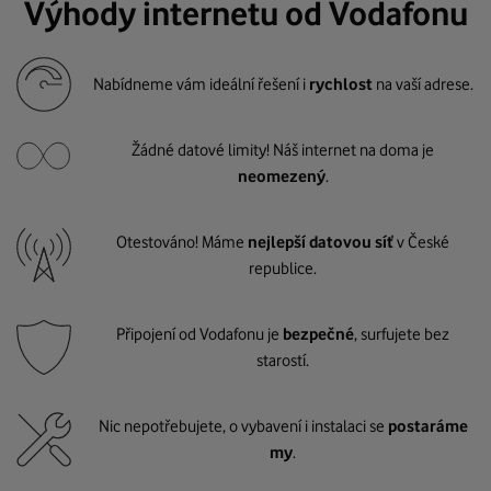
Výhody internetu od Vodafonu
Nabídneme vám ideální řešení i
rychlost
na vaší adrese.
Žádné datové limity! Náš internet na doma je
neomezený
.
Otestováno! Máme
nejlepší datovou síť
v České
republice.
Připojení od Vodafonu je
bezpečné
, surfujete bez
starostí.
Nic nepotřebujete, o vybavení i instalaci se
postaráme
my
.