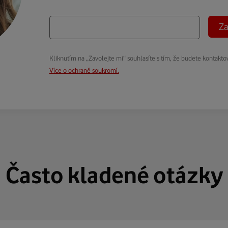
Za
Kliknutím na „Zavolejte mi“ souhlasíte s tím, že budete kontakto
Více o ochraně soukromí.
Často kladené otázky