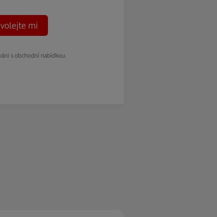
volejte mi
váni s obchodní nabídkou.