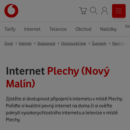
In
Tarify
Internet
Televize
Obchod
Nabídky
Úvod
Internet
Dostupnost
Olomoucký kraj
Šumperk
Nový Malín
Internet
Plechy (Nový
Malín)
Zjistěte si dostupnost připojení k internetu v místě Plechy.
Pořiďte si kvalitní pevný internet na doma či si ověřte
pokrytí vysokorychlostního internetu a televize v místě
Plechy.