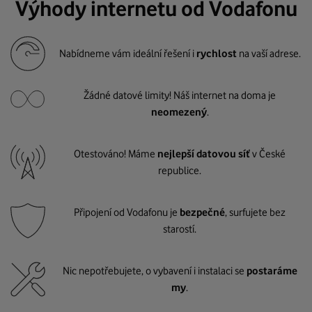
Výhody internetu od Vodafonu
Nabídneme vám ideální řešení i
rychlost
na vaší adrese.
Žádné datové limity! Náš internet na doma je
neomezený
.
Otestováno! Máme
nejlepší datovou síť
v České
republice.
Připojení od Vodafonu je
bezpečné
, surfujete bez
starostí.
Nic nepotřebujete, o vybavení i instalaci se
postaráme
my
.