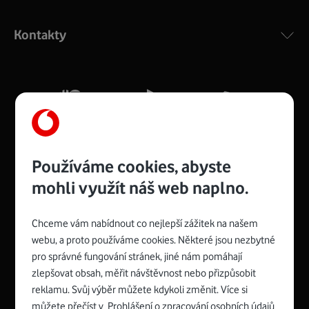
Výkonný bezdrátový modem s Wi-Fi standardem 802.11
ac a pokrytím ve dvou pásmech 2,4 i 5 GHz, který zajistí
Kontakty
silný signál pro celou domácnost. Kompaktní rozměry 21
x 16 x 4 cm, 4 Gigabitové LAN porty a rychlost až 500
Mb/s.
Více o COMPAL CH7465VF
Používáme cookies, abyste
mohli využít náš web naplno.
Chceme vám nabídnout co nejlepší zážitek na našem
Spojte se s Vodafonem
webu, a proto používáme cookies. Některé jsou nezbytné
pro správné fungování stránek, jiné nám pomáhají
Zyxel VMG8623-T50B
:
zlepšovat obsah, měřit návštěvnost nebo přizpůsobit
Rozměry modemu jsou 16 x 22 x 7,5 cm (včetně stojánku)
reklamu. Svůj výběr můžete kdykoli změnit. Více si
a nabízí 4 gigabitové LAN porty a bezdrátové připojení Wi-
můžete přečíst v
Prohlášení o zpracování osobních údajů