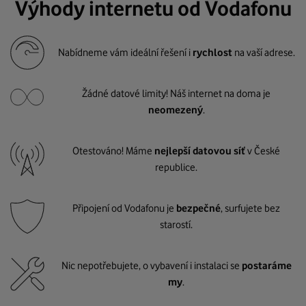
Výhody internetu od Vodafonu
Nabídneme vám ideální řešení i
rychlost
na vaší adrese.
Žádné datové limity! Náš internet na doma je
neomezený
.
Otestováno! Máme
nejlepší datovou síť
v České
republice.
Připojení od Vodafonu je
bezpečné
, surfujete bez
starostí.
Nic nepotřebujete, o vybavení i instalaci se
postaráme
my
.