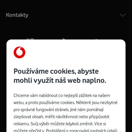
Výkonný bezdrátový modem s Wi-Fi standardem 802.11
ac a pokrytím ve dvou pásmech 2,4 i 5 GHz, který zajistí
Kontakty
silný signál pro celou domácnost. Kompaktní rozměry 21
x 16 x 4 cm, 4 Gigabitové LAN porty a rychlost až 500
Mb/s.
Více o COMPAL CH7465VF
Používáme cookies, abyste
mohli využít náš web naplno.
Chceme vám nabídnout co nejlepší zážitek na našem
Spojte se s Vodafonem
webu, a proto používáme cookies. Některé jsou nezbytné
pro správné fungování stránek, jiné nám pomáhají
Zyxel VMG8623-T50B
:
zlepšovat obsah, měřit návštěvnost nebo přizpůsobit
Rozměry modemu jsou 16 x 22 x 7,5 cm (včetně stojánku)
reklamu. Svůj výběr můžete kdykoli změnit. Více si
a nabízí 4 gigabitové LAN porty a bezdrátové připojení Wi-
můžete přečíst v
Prohlášení o zpracování osobních údajů