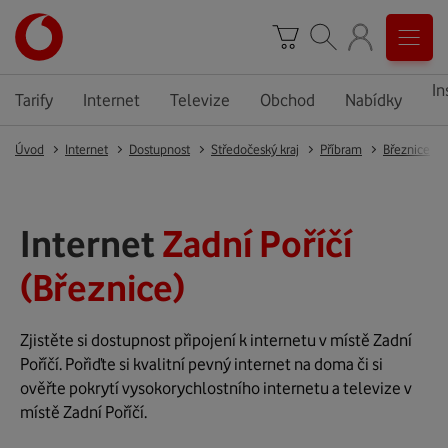
In
Tarify
Internet
Televize
Obchod
Nabídky
Úvod
Internet
Dostupnost
Středočeský kraj
Příbram
Březnice
Internet
Zadní Poříčí
(Březnice)
Zjistěte si dostupnost připojení k internetu v místě Zadní
Poříčí. Pořiďte si kvalitní pevný internet na doma či si
ověřte pokrytí vysokorychlostního internetu a televize v
místě Zadní Poříčí.