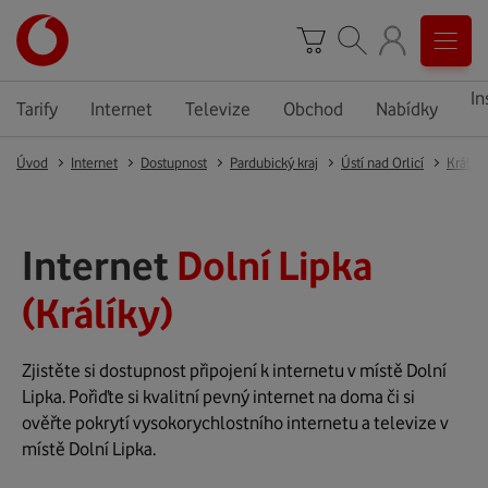
In
Tarify
Internet
Televize
Obchod
Nabídky
Úvod
Internet
Dostupnost
Pardubický kraj
Ústí nad Orlicí
Králíky
Internet
Dolní Lipka
(Králíky)
Zjistěte si dostupnost připojení k internetu v místě Dolní
Lipka. Pořiďte si kvalitní pevný internet na doma či si
ověřte pokrytí vysokorychlostního internetu a televize v
místě Dolní Lipka.