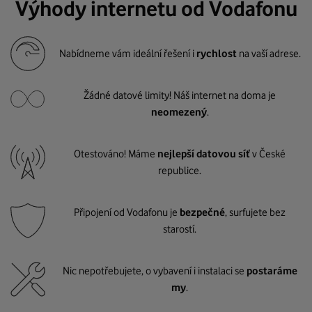
Výhody internetu od Vodafonu
Nabídneme vám ideální řešení i
rychlost
na vaší adrese.
Žádné datové limity! Náš internet na doma je
neomezený
.
Otestováno! Máme
nejlepší datovou síť
v České
republice.
Připojení od Vodafonu je
bezpečné
, surfujete bez
starostí.
Nic nepotřebujete, o vybavení i instalaci se
postaráme
my
.