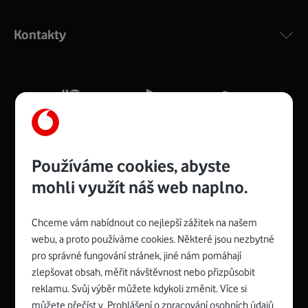
Výkonný bezdrátový modem s Wi-Fi standardem 802.11
ac a pokrytím ve dvou pásmech 2,4 i 5 GHz, který zajistí
Kontakty
silný signál pro celou domácnost. Kompaktní rozměry 21
x 16 x 4 cm, 4 Gigabitové LAN porty a rychlost až 500
Mb/s.
Více o COMPAL CH7465VF
Používáme cookies, abyste
mohli využít náš web naplno.
Chceme vám nabídnout co nejlepší zážitek na našem
Spojte se s Vodafonem
webu, a proto používáme cookies. Některé jsou nezbytné
pro správné fungování stránek, jiné nám pomáhají
Zyxel VMG8623-T50B
:
zlepšovat obsah, měřit návštěvnost nebo přizpůsobit
Rozměry modemu jsou 16 x 22 x 7,5 cm (včetně stojánku)
reklamu. Svůj výběr můžete kdykoli změnit. Více si
a nabízí 4 gigabitové LAN porty a bezdrátové připojení Wi-
můžete přečíst v
Prohlášení o zpracování osobních údajů