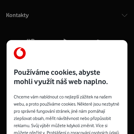
Výkonný bezdrátový modem s Wi-Fi standardem 802.11
ac a pokrytím ve dvou pásmech 2,4 i 5 GHz, který zajistí
Kontakty
silný signál pro celou domácnost. Kompaktní rozměry 21
x 16 x 4 cm, 4 Gigabitové LAN porty a rychlost až 500
Mb/s.
Více o COMPAL CH7465VF
Používáme cookies, abyste
mohli využít náš web naplno.
Chceme vám nabídnout co nejlepší zážitek na našem
Spojte se s Vodafonem
webu, a proto používáme cookies. Některé jsou nezbytné
pro správné fungování stránek, jiné nám pomáhají
Zyxel VMG8623-T50B
:
zlepšovat obsah, měřit návštěvnost nebo přizpůsobit
Rozměry modemu jsou 16 x 22 x 7,5 cm (včetně stojánku)
reklamu. Svůj výběr můžete kdykoli změnit. Více si
a nabízí 4 gigabitové LAN porty a bezdrátové připojení Wi-
můžete přečíst v
Prohlášení o zpracování osobních údajů