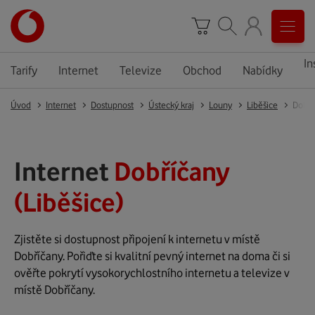
In
Tarify
Internet
Televize
Obchod
Nabídky
Úvod
Internet
Dostupnost
Ústecký kraj
Louny
Liběšice
Dobří
Internet
Dobříčany
(Liběšice)
Zjistěte si dostupnost připojení k internetu v místě
Dobříčany. Pořiďte si kvalitní pevný internet na doma či si
ověřte pokrytí vysokorychlostního internetu a televize v
místě Dobříčany.