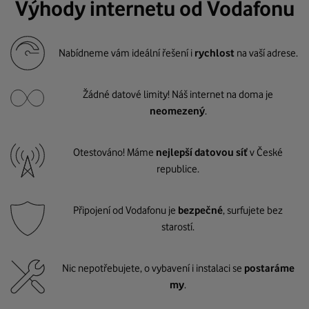
Výhody internetu od Vodafonu
Nabídneme vám ideální řešení i
rychlost
na vaší adrese.
Žádné datové limity! Náš internet na doma je
neomezený
.
Otestováno! Máme
nejlepší datovou síť
v České
republice.
Připojení od Vodafonu je
bezpečné
, surfujete bez
starostí.
Nic nepotřebujete, o vybavení i instalaci se
postaráme
my
.