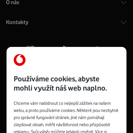
O nás
COMPAL CH7465VF
:
Výkonný bezdrátový modem s Wi-Fi standardem 802.11
ac a pokrytím ve dvou pásmech 2,4 i 5 GHz, který zajistí
Kontakty
silný signál pro celou domácnost. Kompaktní rozměry 21
x 16 x 4 cm, 4 Gigabitové LAN porty a rychlost až 500
Mb/s.
Více o COMPAL CH7465VF
Používáme cookies, abyste
mohli využít náš web naplno.
Chceme vám nabídnout co nejlepší zážitek na našem
Spojte se s Vodafonem
webu, a proto používáme cookies. Některé jsou nezbytné
pro správné fungování stránek, jiné nám pomáhají
Zyxel VMG8623-T50B
:
zlepšovat obsah, měřit návštěvnost nebo přizpůsobit
Rozměry modemu jsou 16 x 22 x 7,5 cm (včetně stojánku)
reklamu. Svůj výběr můžete kdykoli změnit. Více si