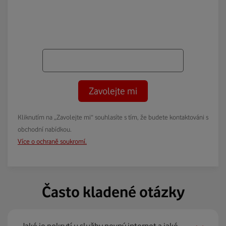
Zavolejte mi
Kliknutím na „Zavolejte mi“ souhlasíte s tím, že budete kontaktováni s
obchodní nabídkou.
Více o ochraně soukromí.
Často kladené otázky
Jaké je pokrytí u služby pevný internet a jaké