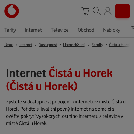
In
Tarify
Internet
Televize
Obchod
Nabídky
Úvod
Internet
Dostupnost
Liberecký kraj
Semily
Čistá u Horek
Internet
Čistá u Horek
(Čistá u Horek)
Zjistěte si dostupnost připojení k internetu v místě Čistá u
Horek. Pořiďte si kvalitní pevný internet na doma či si
ověřte pokrytí vysokorychlostního internetu a televize v
místě Čistá u Horek.