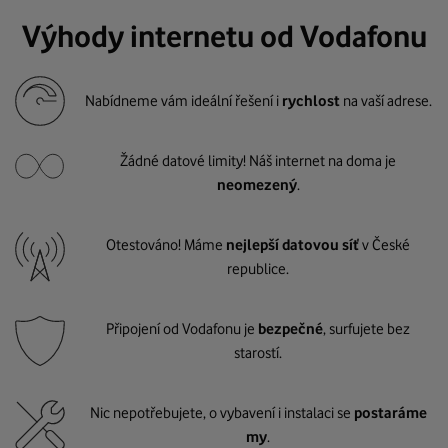
Výhody internetu od Vodafonu
Nabídneme vám ideální řešení i
rychlost
na vaší adrese.
Žádné datové limity! Náš internet na doma je
neomezený
.
Otestováno! Máme
nejlepší datovou síť
v České
republice.
Připojení od Vodafonu je
bezpečné
, surfujete bez
starostí.
Nic nepotřebujete, o vybavení i instalaci se
postaráme
my
.