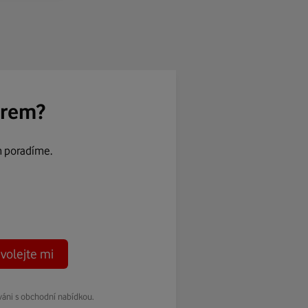
ěrem?
m poradíme.
volejte mi
váni s obchodní nabídkou.