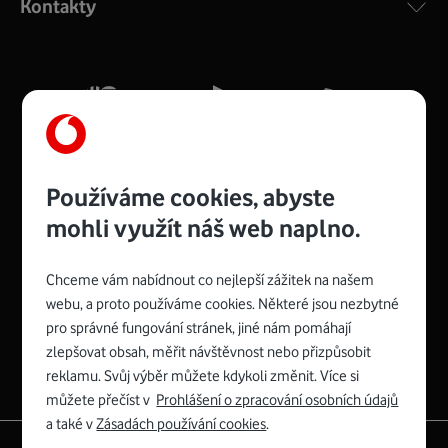
Kontakty
silný signál pro celou domácnost. Kompaktní rozměry 21
x 16 x 4 cm, 4 Gigabitové LAN porty a rychlost až 500
Mb/s.
Více o COMPAL CH7465VF
Používáme cookies, abyste
mohli využít náš web naplno.
Chceme vám nabídnout co nejlepší zážitek na našem
Spojte se s Vodafonem
webu, a proto používáme cookies. Některé jsou nezbytné
pro správné fungování stránek, jiné nám pomáhají
Zyxel VMG8623-T50B
:
zlepšovat obsah, měřit návštěvnost nebo přizpůsobit
Rozměry modemu jsou 16 x 22 x 7,5 cm (včetně stojánku)
reklamu. Svůj výběr můžete kdykoli změnit. Více si
a nabízí 4 gigabitové LAN porty a bezdrátové připojení Wi-
můžete přečíst v
Prohlášení o zpracování osobních údajů
Fi ve verzích 802.11 b/g/n/ac pro frekvenci 2,4 GHz a
a také v
Zásadách používání cookies
.
802.11 a/b/g/n/ac pro frekvenci 5 GHz s rychlostí až 866