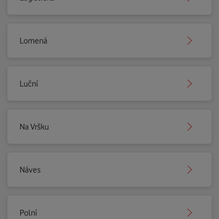
Lomená
Luční
Na Vršku
Náves
Polní