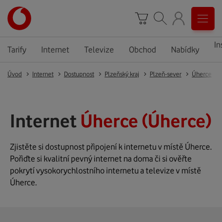
In
Tarify
Internet
Televize
Obchod
Nabídky
Úvod
Internet
Dostupnost
Plzeňský kraj
Plzeň-sever
Úherce
Internet
Úherce (Úherce)
Zjistěte si dostupnost připojení k internetu v místě Úherce.
Pořiďte si kvalitní pevný internet na doma či si ověřte
pokrytí vysokorychlostního internetu a televize v místě
Úherce.