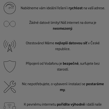
Nabídneme vám ideální řešení i
rychlost
na vaší adrese.
Žádné datové limity! Náš internet na doma je
neomezený
.
Otestováno! Máme
nejlepší datovou síť
v České
republice.
Připojení od Vodafonu je
bezpečné
, surfujete bez
starostí.
Nic nepotřebujete, o vybavení i instalaci se
postaráme
my
.
K pevnému internetu
pořídíte výhodně
i další naše