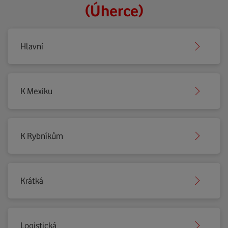
(Úherce)
Hlavní
K Mexiku
K Rybníkům
Krátká
Logistická