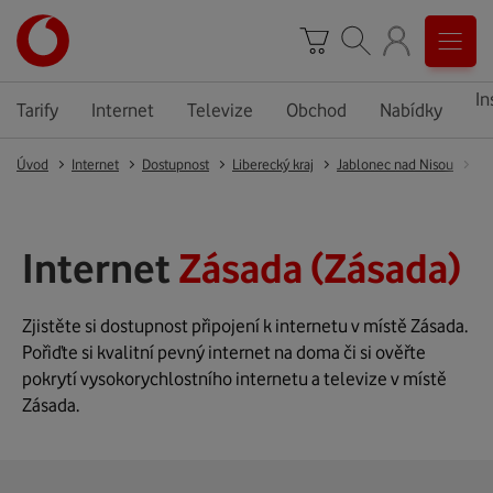
In
Tarify
Internet
Televize
Obchod
Nabídky
Úvod
Internet
Dostupnost
Liberecký kraj
Jablonec nad Nisou
Zá
Internet
Zásada (Zásada)
Zjistěte si dostupnost připojení k internetu v místě Zásada.
Pořiďte si kvalitní pevný internet na doma či si ověřte
pokrytí vysokorychlostního internetu a televize v místě
Zásada.