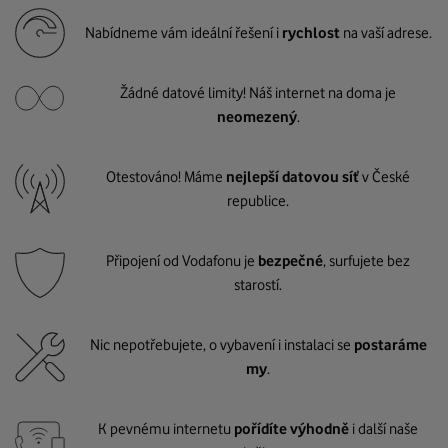
Nabídneme vám ideální řešení i
rychlost
na vaší adrese.
Žádné datové limity! Náš internet na doma je
neomezený
.
Otestováno! Máme
nejlepší datovou síť
v České
republice.
Připojení od Vodafonu je
bezpečné
, surfujete bez
starostí.
Nic nepotřebujete, o vybavení i instalaci se
postaráme
my
.
K pevnému internetu
pořídíte výhodně
i další naše