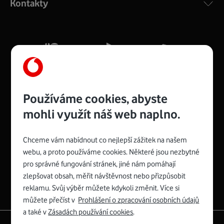
Kontakty
silný signál pro celou domácnost. Kompaktní rozměry 21
x 16 x 4 cm, 4 Gigabitové LAN porty a rychlost až 500
Mb/s.
Více o COMPAL CH7465VF
Používáme cookies, abyste
mohli využít náš web naplno.
Chceme vám nabídnout co nejlepší zážitek na našem
Spojte se s Vodafonem
webu, a proto používáme cookies. Některé jsou nezbytné
pro správné fungování stránek, jiné nám pomáhají
Zyxel VMG8623-T50B
:
zlepšovat obsah, měřit návštěvnost nebo přizpůsobit
Rozměry modemu jsou 16 x 22 x 7,5 cm (včetně stojánku)
reklamu. Svůj výběr můžete kdykoli změnit. Více si
a nabízí 4 gigabitové LAN porty a bezdrátové připojení Wi-
můžete přečíst v
Prohlášení o zpracování osobních údajů
Fi ve verzích 802.11 b/g/n/ac pro frekvenci 2,4 GHz a
a také v
Zásadách používání cookies
.
802.11 a/b/g/n/ac pro frekvenci 5 GHz s rychlostí až 866