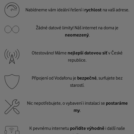
Nabídneme vám ideální řešení i
rychlost
na vaší adrese.
Žádné datové limity! Náš internet na doma je
neomezený
.
Otestováno! Máme
nejlepší datovou síť
v České
republice.
Připojení od Vodafonu je
bezpečné
, surfujete bez
starostí.
Nic nepotřebujete, o vybavení i instalaci se
postaráme
my
.
K pevnému internetu
pořídíte výhodně
i další naše