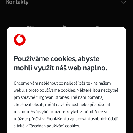
Kontakty
silný signál pro celou domácnost. Kompaktní rozměry 21
x 16 x 4 cm, 4 Gigabitové LAN porty a rychlost až 500
Mb/s.
Více o COMPAL CH7465VF
Používáme cookies, abyste
mohli využít náš web naplno.
Chceme vám nabídnout co nejlepší zážitek na našem
Spojte se s Vodafonem
webu, a proto používáme cookies. Některé jsou nezbytné
pro správné fungování stránek, jiné nám pomáhají
Zyxel VMG8623-T50B
:
zlepšovat obsah, měřit návštěvnost nebo přizpůsobit
Rozměry modemu jsou 16 x 22 x 7,5 cm (včetně stojánku)
reklamu. Svůj výběr můžete kdykoli změnit. Více si
a nabízí 4 gigabitové LAN porty a bezdrátové připojení Wi-
můžete přečíst v
Prohlášení o zpracování osobních údajů
Fi ve verzích 802.11 b/g/n/ac pro frekvenci 2,4 GHz a
a také v
Zásadách používání cookies
.
802.11 a/b/g/n/ac pro frekvenci 5 GHz s rychlostí až 866