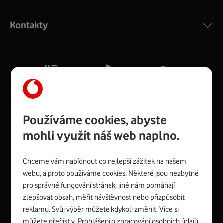
Výkonný bezdrátový modem s Wi-Fi standardem 802.11
ac a pokrytím ve dvou pásmech 2,4 i 5 GHz, který zajistí
Kontakty
silný signál pro celou domácnost. Kompaktní rozměry 21
x 16 x 4 cm, 4 Gigabitové LAN porty a rychlost až 500
Mb/s.
Více o COMPAL CH7465VF
Používáme cookies, abyste
mohli využít náš web naplno.
Chceme vám nabídnout co nejlepší zážitek na našem
Spojte se s Vodafonem
webu, a proto používáme cookies. Některé jsou nezbytné
pro správné fungování stránek, jiné nám pomáhají
Zyxel VMG8623-T50B
:
zlepšovat obsah, měřit návštěvnost nebo přizpůsobit
Rozměry modemu jsou 16 x 22 x 7,5 cm (včetně stojánku)
reklamu. Svůj výběr můžete kdykoli změnit. Více si
a nabízí 4 gigabitové LAN porty a bezdrátové připojení Wi-
můžete přečíst v
Prohlášení o zpracování osobních údajů