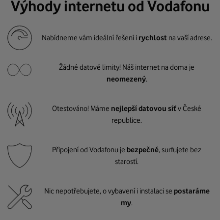
Výhody internetu od Vodafonu
Nabídneme vám ideální řešení i
rychlost
na vaší adrese.
Žádné datové limity! Náš internet na doma je
neomezený
.
Otestováno! Máme
nejlepší datovou síť
v České
republice.
Připojení od Vodafonu je
bezpečné
, surfujete bez
starostí.
Nic nepotřebujete, o vybavení i instalaci se
postaráme
my
.