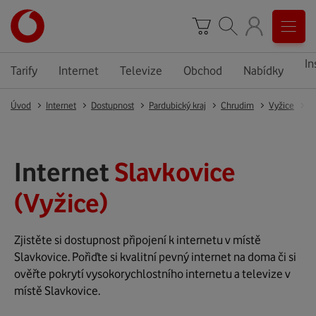
In
Tarify
Internet
Televize
Obchod
Nabídky
Úvod
Internet
Dostupnost
Pardubický kraj
Chrudim
Vyžice
S
Internet
Slavkovice
(Vyžice)
Zjistěte si dostupnost připojení k internetu v místě
Slavkovice. Pořiďte si kvalitní pevný internet na doma či si
ověřte pokrytí vysokorychlostního internetu a televize v
místě Slavkovice.