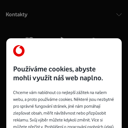
Výkonný bezdrátový modem s Wi-Fi standardem 802.11
ac a pokrytím ve dvou pásmech 2,4 i 5 GHz, který zajistí
Kontakty
silný signál pro celou domácnost. Kompaktní rozměry 21
x 16 x 4 cm, 4 Gigabitové LAN porty a rychlost až 500
Mb/s.
Více o COMPAL CH7465VF
Používáme cookies, abyste
mohli využít náš web naplno.
Chceme vám nabídnout co nejlepší zážitek na našem
Spojte se s Vodafonem
webu, a proto používáme cookies. Některé jsou nezbytné
pro správné fungování stránek, jiné nám pomáhají
Zyxel VMG8623-T50B
:
zlepšovat obsah, měřit návštěvnost nebo přizpůsobit
Rozměry modemu jsou 16 x 22 x 7,5 cm (včetně stojánku)
reklamu. Svůj výběr můžete kdykoli změnit. Více si
a nabízí 4 gigabitové LAN porty a bezdrátové připojení Wi-
můžete přečíst v
Prohlášení o zpracování osobních údajů