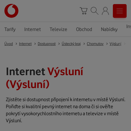
In
Tarify
Internet
Televize
Obchod
Nabídky
Úvod
Internet
Dostupnost
Ústecký kraj
Chomutov
Výsluní
Vý
Internet
Výsluní
(Výsluní)
Zjistěte si dostupnost připojení k internetu v místě Výsluní.
Pořiďte si kvalitní pevný internet na doma či si ověřte
pokrytí vysokorychlostního internetu a televize v místě
Výsluní.