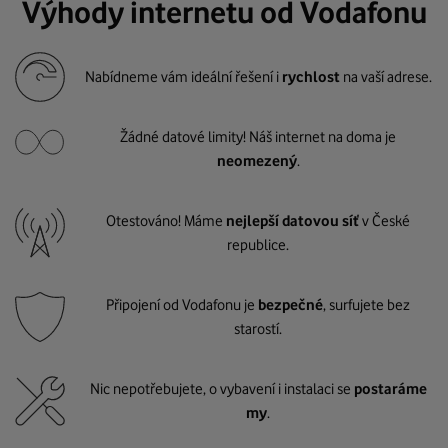
Výhody internetu od Vodafonu
Nabídneme vám ideální řešení i
rychlost
na vaší adrese.
Žádné datové limity! Náš internet na doma je
neomezený
.
Otestováno! Máme
nejlepší datovou síť
v České
republice.
Připojení od Vodafonu je
bezpečné
, surfujete bez
starostí.
Nic nepotřebujete, o vybavení i instalaci se
postaráme
my
.