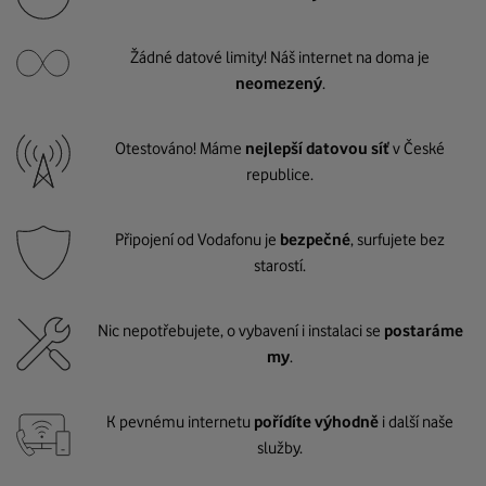
Žádné datové limity! Náš internet na doma je
neomezený
.
Otestováno! Máme
nejlepší datovou síť
v České
republice.
Připojení od Vodafonu je
bezpečné
, surfujete bez
starostí.
Nic nepotřebujete, o vybavení i instalaci se
postaráme
my
.
K pevnému internetu
pořídíte výhodně
i další naše
služby.