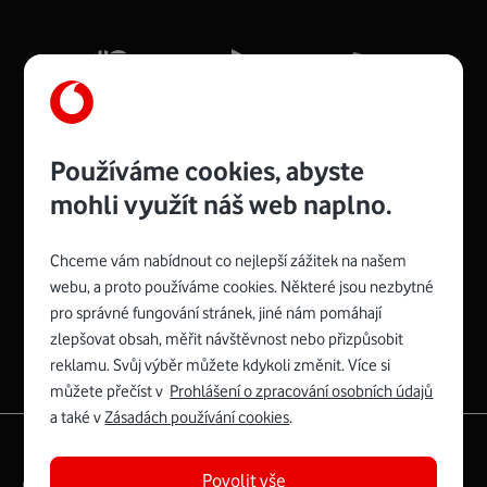
Mb/s.
Více o COMPAL CH7465VF
Používáme cookies, abyste
mohli využít náš web naplno.
Chceme vám nabídnout co nejlepší zážitek na našem
Spojte se s Vodafonem
webu, a proto používáme cookies. Některé jsou nezbytné
pro správné fungování stránek, jiné nám pomáhají
Zyxel VMG8623-T50B
:
zlepšovat obsah, měřit návštěvnost nebo přizpůsobit
Rozměry modemu jsou 16 x 22 x 7,5 cm (včetně stojánku)
reklamu. Svůj výběr můžete kdykoli změnit. Více si
a nabízí 4 gigabitové LAN porty a bezdrátové připojení Wi-
můžete přečíst v
Prohlášení o zpracování osobních údajů
Fi ve verzích 802.11 b/g/n/ac pro frekvenci 2,4 GHz a
a také v
Zásadách používání cookies
.
802.11 a/b/g/n/ac pro frekvenci 5 GHz s rychlostí až 866
|
English
Mapa webu
Mb/s.
Povolit vše
Právní­ podmí­nky
Ochrana soukromí­