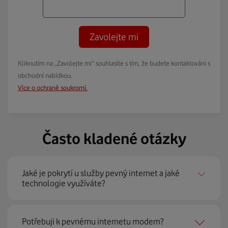
Zavolejte mi
Kliknutím na „Zavolejte mi“ souhlasíte s tím, že budete kontaktováni s
obchodní nabídkou.
Více o ochraně soukromí.
Často kladené otázky
Jaké je pokrytí u služby pevný internet a jaké
technologie využíváte?
Pevný internet můžeme nabídnout
99 % českých
Potřebuji k pevnému internetu modem?
domácností
prostřednictvím několika technologií jako