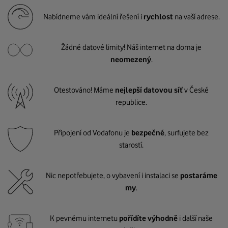
Nabídneme vám ideální řešení i
rychlost
na vaší adrese.
Žádné datové limity! Náš internet na doma je
neomezený
.
Otestováno! Máme
nejlepší datovou síť
v České
republice.
Připojení od Vodafonu je
bezpečné
, surfujete bez
starostí.
Nic nepotřebujete, o vybavení i instalaci se
postaráme
my
.
K pevnému internetu
pořídíte výhodně
i další naše