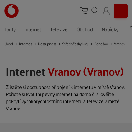
In
Tarify
Internet
Televize
Obchod
Nabídky
Úvod
Internet
Dostupnost
Středočeský kraj
Benešov
Vranov
Internet
Vranov (Vranov)
Zjistěte si dostupnost připojení k internetu v místě Vranov.
Pořiďte si kvalitní pevný internet na doma či si ověřte
pokrytí vysokorychlostního internetu a televize v místě
Vranov.