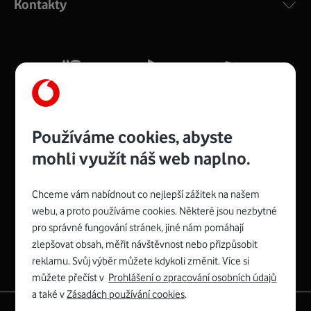
Kontakty
silný signál pro celou domácnost. Kompaktní rozměry 21
x 16 x 4 cm, 4 Gigabitové LAN porty a rychlost až 500
Mb/s.
Více o COMPAL CH7465VF
Používáme cookies, abyste
mohli využít náš web naplno.
Chceme vám nabídnout co nejlepší zážitek na našem
Spojte se s Vodafonem
webu, a proto používáme cookies. Některé jsou nezbytné
pro správné fungování stránek, jiné nám pomáhají
Zyxel VMG8623-T50B
:
zlepšovat obsah, měřit návštěvnost nebo přizpůsobit
Rozměry modemu jsou 16 x 22 x 7,5 cm (včetně stojánku)
reklamu. Svůj výběr můžete kdykoli změnit. Více si
a nabízí 4 gigabitové LAN porty a bezdrátové připojení Wi-
můžete přečíst v
Prohlášení o zpracování osobních údajů
Fi ve verzích 802.11 b/g/n/ac pro frekvenci 2,4 GHz a
a také v
Zásadách používání cookies
.
802.11 a/b/g/n/ac pro frekvenci 5 GHz s rychlostí až 866