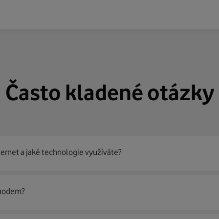
Často kladené otázky
ternet a jaké technologie využíváte?
out
99 % českých domácností
prostřednictvím několika technol
 modem?
jít nejoptimálnější řešení na vaší adrese.