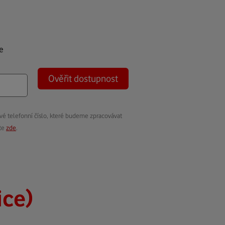
e
Ověřit dostupnost
vé telefonní číslo, které budeme zpracovávat
ete
zde
.
ice)