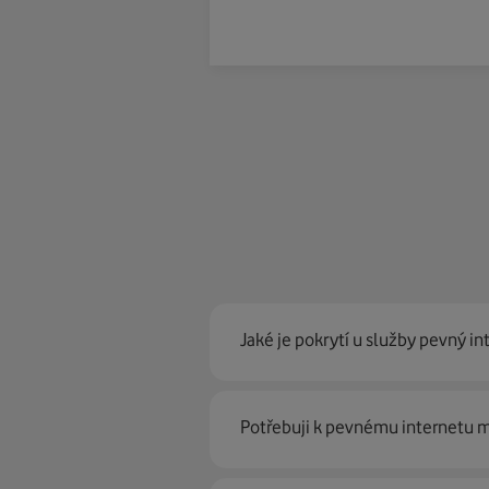
Jaké je pokrytí u služby pevný in
Pevný internet můžeme nabídn
Potřebuji k pevnému internetu
optické sítě. Díky tomu umíme na