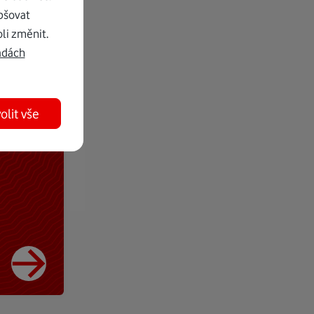
pšovat
li změnit.
adách
olit vše