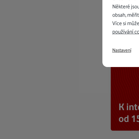
Některé jso
obsah, měřit
Více si může
používání c
Nastavení
K in
od 1