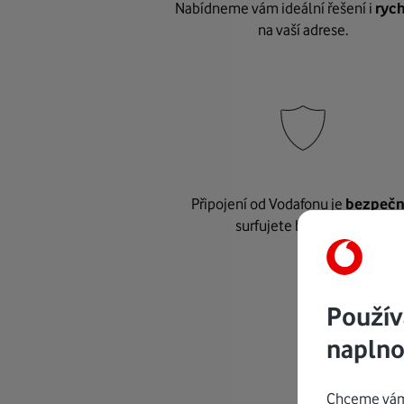
Nabídneme vám ideální řešení i
rych
na vaší adrese.
Připojení od Vodafonu je
bezpeč
surfujete bez starostí.
Použív
naplno
Chceme vám 