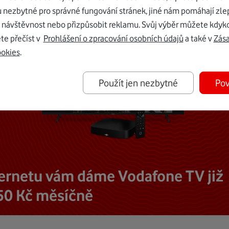
u nezbytné pro správné fungování stránek, jiné nám pomáhají zle
 návštěvnost nebo přizpůsobit reklamu. Svůj výběr můžete kdyko
te přečíst v
Prohlášení o zpracování osobních údajů
a také v
Zás
ookies
.
Použít jen nezbytné
Pov
ternetu vám dáme Vodafone TV již
50 Kč měsíčně