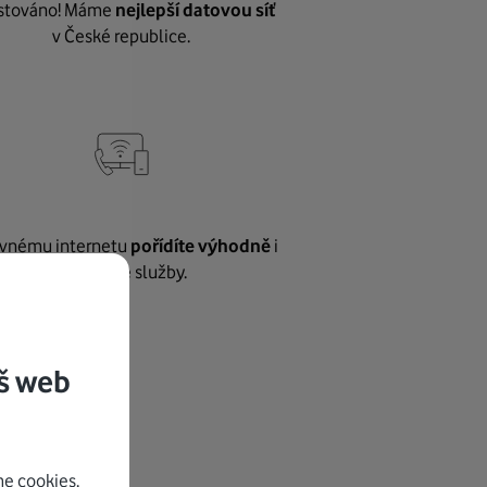
stováno! Máme
nejlepší datovou síť
v České republice.
vnému internetu
pořídíte výhodně
i
další naše služby.
š web
e cookies.