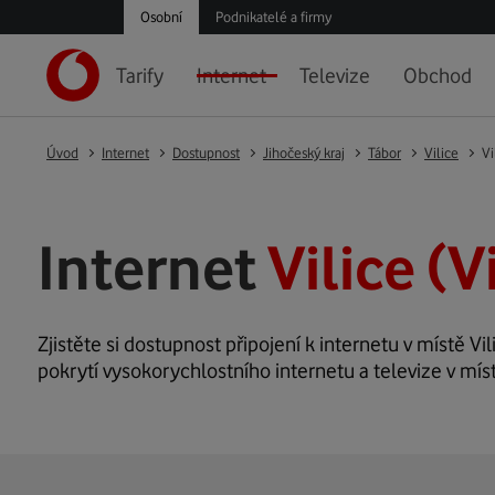
Osobní
Podnikatelé a firmy
Tarify
Internet
Televize
Obchod
Úvod
Internet
Dostupnost
Jihočeský kraj
Tábor
Vilice
Vi
Internet
Vilice (V
Zjistěte si dostupnost připojení k internetu v místě Vil
pokrytí vysokorychlostního internetu a televize v míst