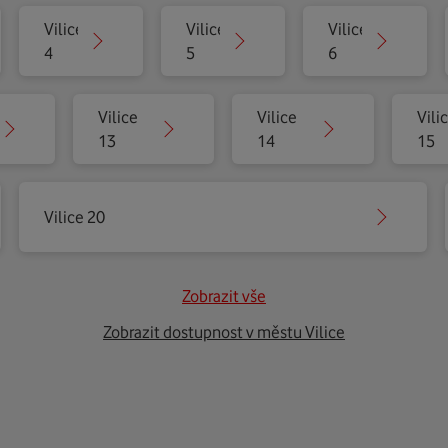
Vilice
Vilice
Vilice
4
5
6
Vilice
Vilice
Vili
13
14
15
Vilice 20
Zobrazit vše
Zobrazit dostupnost v městu Vilice