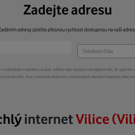
Zadejte adresu
Zadáním adresy zjistíte přesnou rychlost dostupnou na vaší adres
s individuální nabídkou služeb, udělte nám souhlas s kontaktem tím, že vyplníte s
pro tento účel. Více o ochraně soukromí a možnostech odvolání souhlasu nalezn
chlý
internet
Vilice (Vil