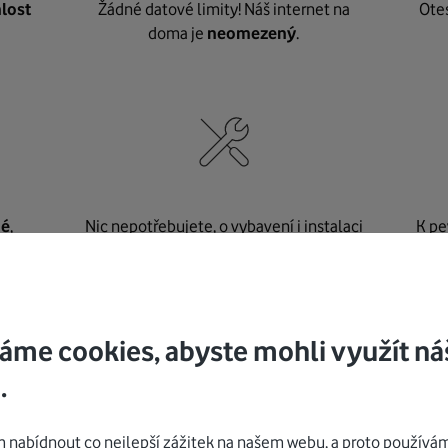
lost
Žádné datové limity! Náš internet na
Ote
doma je
neomezený
.
né
,
Nic nepotřebujete, o vybavení i instalaci
K pe
se
postaráme my
.
áme cookies, abyste mohli využít ná
Mohlo by vás zajímat
.
nabídnout co nejlepší zážitek na našem webu, a proto používám