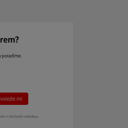
ěrem?
m poradíme.
volejte mi
váni s obchodní nabídkou.