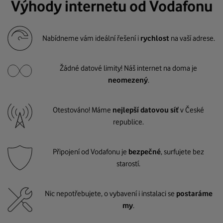
Výhody internetu od Vodafonu
Nabídneme vám ideální řešení i
rychlost
na vaší adrese.
Žádné datové limity! Náš internet na doma je
neomezený
.
Otestováno! Máme
nejlepší datovou síť
v České
republice.
Připojení od Vodafonu je
bezpečné
, surfujete bez
starostí.
Nic nepotřebujete, o vybavení i instalaci se
postaráme
my
.