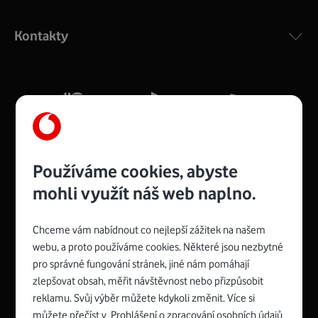
Výkonný bezdrátový modem s Wi-Fi standardem 802.11
ac a pokrytím ve dvou pásmech 2,4 i 5 GHz, který zajistí
Kontakty
silný signál pro celou domácnost. Kompaktní rozměry 21
x 16 x 4 cm, 4 Gigabitové LAN porty a rychlost až 500
Mb/s.
Více o COMPAL CH7465VF
Používáme cookies, abyste
mohli využít náš web naplno.
Chceme vám nabídnout co nejlepší zážitek na našem
Spojte se s Vodafonem
webu, a proto používáme cookies. Některé jsou nezbytné
pro správné fungování stránek, jiné nám pomáhají
Zyxel VMG8623-T50B
:
zlepšovat obsah, měřit návštěvnost nebo přizpůsobit
Rozměry modemu jsou 16 x 22 x 7,5 cm (včetně stojánku)
reklamu. Svůj výběr můžete kdykoli změnit. Více si
a nabízí 4 gigabitové LAN porty a bezdrátové připojení Wi-
můžete přečíst v
Prohlášení o zpracování osobních údajů