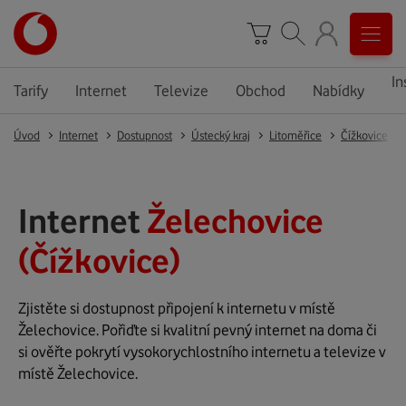
In
Tarify
Internet
Televize
Obchod
Nabídky
Úvod
Internet
Dostupnost
Ústecký kraj
Litoměřice
Čížkovice
Internet
Želechovice
(Čížkovice)
Zjistěte si dostupnost připojení k internetu v místě
Želechovice. Pořiďte si kvalitní pevný internet na doma či
si ověřte pokrytí vysokorychlostního internetu a televize v
místě Želechovice.