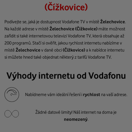
(Čížkovice)
Podívejte se, jaká je dostupnost Vodafone TV v místě
Želechovice
.
Na každé adrese v místě
Želechovice
(Čížkovice)
máte možnost
zařídit si také internetovou televizi Vodafone TV, která obsahuje až
200 programů. Stačí si ověřit, jakou rychlost internetu nabízíme v
místě
Želechovice
v dané obci
(Čížkovice)
a k nabídce internetu
si můžete hned také objednat některý z tarifů Vodafone TV.
Výhody internetu od Vodafonu
Nabídneme vám ideální řešení i
rychlost
na vaší adrese.
Žádné datové limity! Náš internet na doma je
neomezený
.