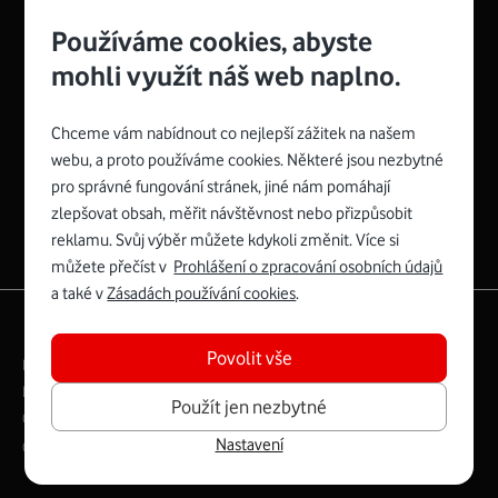
Používáme cookies, abyste
mohli využít náš web naplno.
Chceme vám nabídnout co nejlepší zážitek na našem
Spojte se s Vodafonem
webu, a proto používáme cookies. Některé jsou nezbytné
pro správné fungování stránek, jiné nám pomáhají
Zyxel VMG8623-T50B
:
zlepšovat obsah, měřit návštěvnost nebo přizpůsobit
Rozměry modemu jsou 16 x 22 x 7,5 cm (včetně stojánku)
reklamu. Svůj výběr můžete kdykoli změnit. Více si
a nabízí 4 gigabitové LAN porty a bezdrátové připojení Wi-
můžete přečíst v
Prohlášení o zpracování osobních údajů
Fi ve verzích 802.11 b/g/n/ac pro frekvenci 2,4 GHz a
a také v
Zásadách používání cookies
.
802.11 a/b/g/n/ac pro frekvenci 5 GHz s rychlostí až 866
|
English
Mapa webu
Mb/s.
Povolit vše
Právní­ podmí­nky
Ochrana soukromí­
Více o Zyxel VMG8623-T50B
Digitální odpovědnost
Cookies
Dokumenty
Použít jen nezbytné
Ceník
Nastavení
Copyright © 2026 Vodafone Czech Republic a.s.