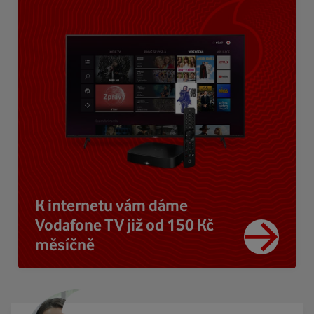
K internetu vám dáme
Vodafone TV již od 150 Kč
měsíčně