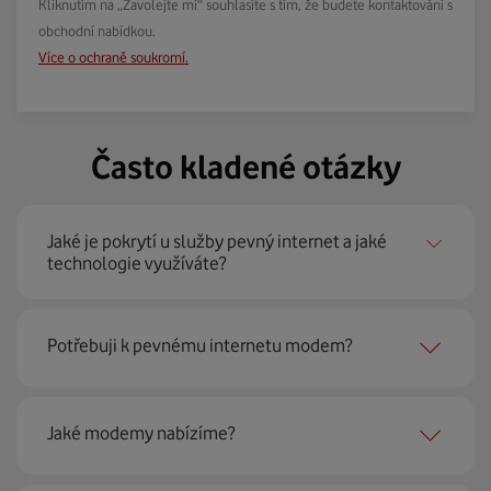
Kliknutím na „Zavolejte mi“ souhlasíte s tím, že budete kontaktováni s
obchodní nabídkou.
Více o ochraně soukromí.
Často kladené otázky
Jaké je pokrytí u služby pevný internet a jaké
technologie využíváte?
Pevný internet můžeme nabídnout
99 % českých
Potřebuji k pevnému internetu modem?
domácností
prostřednictvím několika technologií jako
jsou 4G LTE, xDSL nebo optické sítě. Díky tomu umíme
najít nejoptimálnější řešení na vaší adrese.
Ano, potřebujete. Rádi vám ho poskytneme na splátky. U
Jaké modemy nabízíme?
modemu od Vodafonu navíc garantujeme plnou
technickou podporu.