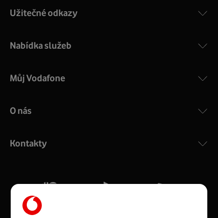
Užitečné odkazy
Nabídka služeb
Můj Vodafone
O nás
COMPAL CH7465VF
:
Výkonný bezdrátový modem s Wi-Fi standardem 802.11
ac a pokrytím ve dvou pásmech 2,4 i 5 GHz, který zajistí
Kontakty
silný signál pro celou domácnost. Kompaktní rozměry 21
x 16 x 4 cm, 4 Gigabitové LAN porty a rychlost až 500
Mb/s.
Více o COMPAL CH7465VF