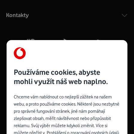
Výkonný bezdrátový modem s Wi-Fi standardem 802.11
ac a pokrytím ve dvou pásmech 2,4 i 5 GHz, který zajistí
Kontakty
silný signál pro celou domácnost. Kompaktní rozměry 21
x 16 x 4 cm, 4 Gigabitové LAN porty a rychlost až 500
Mb/s.
Více o COMPAL CH7465VF
Používáme cookies, abyste
mohli využít náš web naplno.
Chceme vám nabídnout co nejlepší zážitek na našem
Spojte se s Vodafonem
webu, a proto používáme cookies. Některé jsou nezbytné
pro správné fungování stránek, jiné nám pomáhají
Zyxel VMG8623-T50B
:
zlepšovat obsah, měřit návštěvnost nebo přizpůsobit
Rozměry modemu jsou 16 x 22 x 7,5 cm (včetně stojánku)
reklamu. Svůj výběr můžete kdykoli změnit. Více si
a nabízí 4 gigabitové LAN porty a bezdrátové připojení Wi-
můžete přečíst v
Prohlášení o zpracování osobních údajů