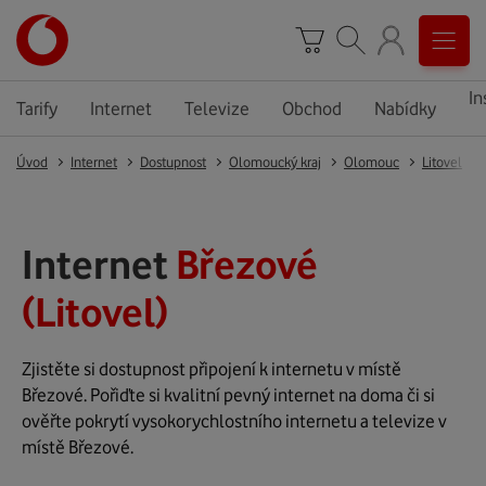
In
Tarify
Internet
Televize
Obchod
Nabídky
Úvod
Internet
Dostupnost
Olomoucký kraj
Olomouc
Litovel
Internet
Březové
(Litovel)
Zjistěte si dostupnost připojení k internetu v místě
Březové. Pořiďte si kvalitní pevný internet na doma či si
ověřte pokrytí vysokorychlostního internetu a televize v
místě Březové.