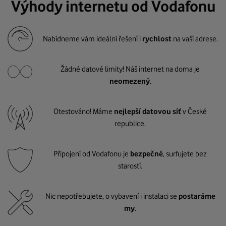
Výhody internetu od Vodafonu
Nabídneme vám ideální řešení i
rychlost
na vaší adrese.
Žádné datové limity! Náš internet na doma je
neomezený
.
Otestováno! Máme
nejlepší datovou síť
v České
republice.
Připojení od Vodafonu je
bezpečné
, surfujete bez
starostí.
Nic nepotřebujete, o vybavení i instalaci se
postaráme
my
.