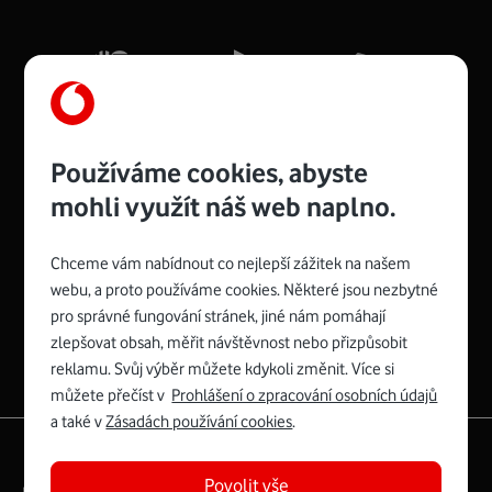
Mb/s.
Více o COMPAL CH7465VF
Používáme cookies, abyste
mohli využít náš web naplno.
Chceme vám nabídnout co nejlepší zážitek na našem
Spojte se s Vodafonem
webu, a proto používáme cookies. Některé jsou nezbytné
pro správné fungování stránek, jiné nám pomáhají
Zyxel VMG8623-T50B
:
zlepšovat obsah, měřit návštěvnost nebo přizpůsobit
Rozměry modemu jsou 16 x 22 x 7,5 cm (včetně stojánku)
reklamu. Svůj výběr můžete kdykoli změnit. Více si
a nabízí 4 gigabitové LAN porty a bezdrátové připojení Wi-
můžete přečíst v
Prohlášení o zpracování osobních údajů
Fi ve verzích 802.11 b/g/n/ac pro frekvenci 2,4 GHz a
a také v
Zásadách používání cookies
.
802.11 a/b/g/n/ac pro frekvenci 5 GHz s rychlostí až 866
|
English
Mapa webu
Mb/s.
Povolit vše
Právní­ podmí­nky
Ochrana soukromí­