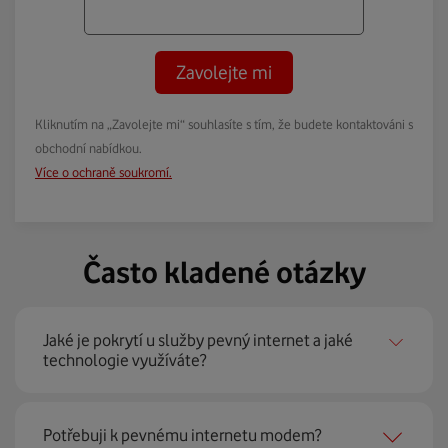
Zavolejte mi
Kliknutím na „Zavolejte mi“ souhlasíte s tím, že budete kontaktováni s
obchodní nabídkou.
Více o ochraně soukromí.
Často kladené otázky
Jaké je pokrytí u služby pevný internet a jaké
technologie využíváte?
Pevný internet můžeme nabídnout
99 % českých
Potřebuji k pevnému internetu modem?
domácností
prostřednictvím několika technologií jako