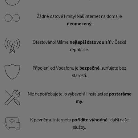
Žádné datové limity! Náš internet na doma je
neomezený
.
Otestováno! Máme
nejlepší datovou síť
v České
republice.
Připojení od Vodafonu je
bezpečné
, surfujete bez
starostí.
Nic nepotřebujete, o vybavení i instalaci se
postaráme
my
.
K pevnému internetu
pořídíte výhodně
i další naše
služby.