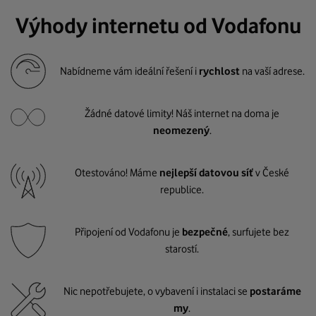
Výhody internetu od Vodafonu
Nabídneme vám ideální řešení i
rychlost
na vaší adrese.
Žádné datové limity! Náš internet na doma je
neomezený
.
Otestováno! Máme
nejlepší datovou síť
v České
republice.
Připojení od Vodafonu je
bezpečné
, surfujete bez
starostí.
Nic nepotřebujete, o vybavení i instalaci se
postaráme
my
.