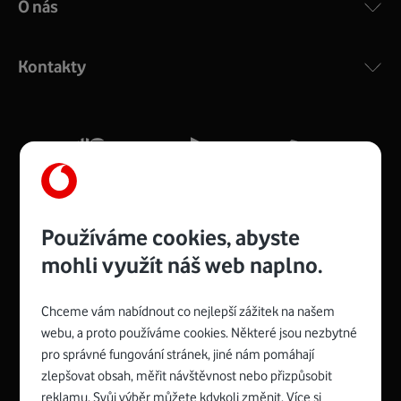
O nás
COMPAL CH7465VF
:
Výkonný bezdrátový modem s Wi-Fi standardem 802.11
ac a pokrytím ve dvou pásmech 2,4 i 5 GHz, který zajistí
Kontakty
silný signál pro celou domácnost. Kompaktní rozměry 21
x 16 x 4 cm, 4 Gigabitové LAN porty a rychlost až 500
Mb/s.
Více o COMPAL CH7465VF
Používáme cookies, abyste
mohli využít náš web naplno.
Chceme vám nabídnout co nejlepší zážitek na našem
Spojte se s Vodafonem
webu, a proto používáme cookies. Některé jsou nezbytné
pro správné fungování stránek, jiné nám pomáhají
Zyxel VMG8623-T50B
:
zlepšovat obsah, měřit návštěvnost nebo přizpůsobit
Rozměry modemu jsou 16 x 22 x 7,5 cm (včetně stojánku)
reklamu. Svůj výběr můžete kdykoli změnit. Více si