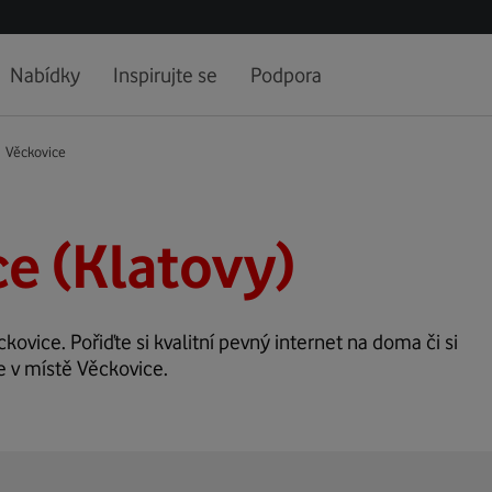
Nabídky
Inspirujte se
Podpora
Věckovice
e (Klatovy)
ckovice. Pořiďte si kvalitní pevný internet na doma či si
e v místě Věckovice.