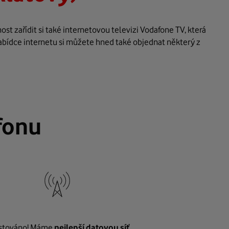
t zařídit si také internetovou televizi Vodafone TV, která
abídce internetu si můžete hned také objednat některý z
fonu
stováno! Máme
nejlepší datovou síť