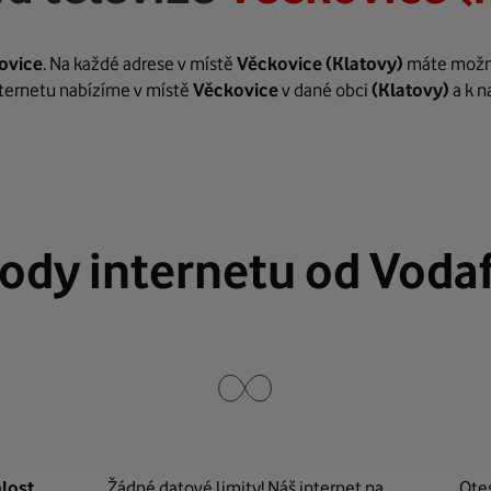
ovice
. Na každé adrese v místě
Věckovice
(Klatovy)
máte možnos
internetu nabízíme v místě
Věckovice
v dané obci
(Klatovy)
a k n
ody internetu od Voda
lost
Žádné datové limity! Náš internet na
Ote