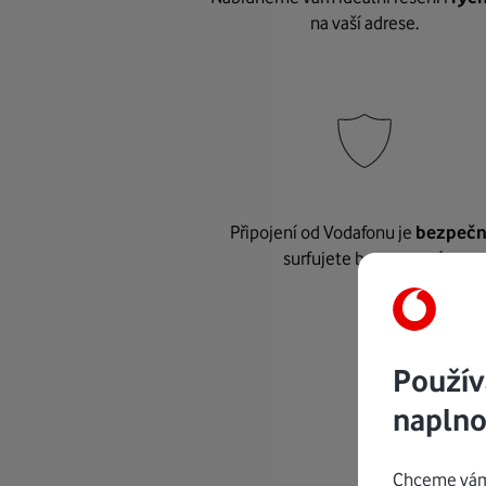
na vaší adrese.
Připojení od Vodafonu je
bezpeč
surfujete bez starostí.
Použív
naplno
Chceme vám 