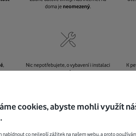
doma je
neomezený
.
né
,
Nic nepotřebujete, o vybavení i instalaci
K pe
se
postaráme my
.
áme cookies, abyste mohli využít ná
Mohlo by vás zajímat
.
nabídnout co nejlepší zážitek na našem webu, a proto používám