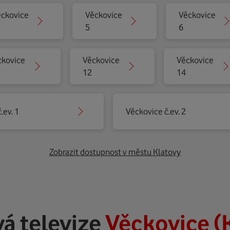
ckovice
Věckovice
Věckovice
5
6
ckovice
Věckovice
Věckovice
12
14
.ev. 1
Věckovice č.ev. 2
Zobrazit dostupnost v městu Klatovy
á televize
Věckovice (