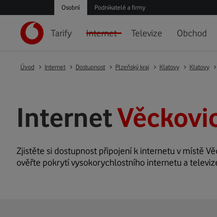
Osobní
Podnikatelé a firmy
Tarify
Internet
Televize
Obchod
Úvod
Internet
Dostupnost
Plzeňský kraj
Klatovy
Klatovy
Internet
Věckovic
Zjistěte si dostupnost připojení k internetu v místě Vě
ověřte pokrytí vysokorychlostního internetu a televiz