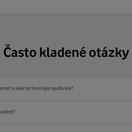
Často kladené otázky
ternet a jaké technologie využíváte?
out
99 % českých domácností
prostřednictvím několika technol
 modem?
jít nejoptimálnější řešení na vaší adrese.