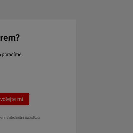
ěrem?
m poradíme.
volejte mi
váni s obchodní nabídkou.