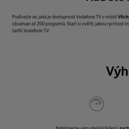
Podívejte se, jaká je dostupnost Vodafone TV v místě
Věck
obsahuje až 200 programů. Stačí si ověřit, jakou rychlost 
tarifů Vodafone TV.
Výh
Nabídneme vám ideální řešení i
rych