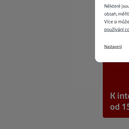
Některé jso
obsah, měřit
Více si může
používání c
Nastavení
K in
od 1