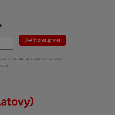
e
Ověřit dostupnost
vé telefonní číslo, které budeme zpracovávat
ete
zde
.
latovy)