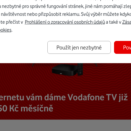
u nezbytné pro správné fungování stránek, jiné nám pomáhají zle
 návštěvnost nebo přizpůsobit reklamu. Svůj výběr můžete kdyko
te přečíst v
Prohlášení o zpracování osobních údajů
a také v
Zás
ookies
.
Použít jen nezbytné
Pov
ternetu vám dáme Vodafone TV již
50 Kč měsíčně