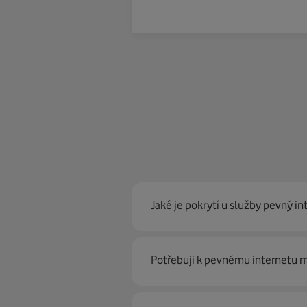
Jaké je pokrytí u služby pevný in
Pevný internet můžeme nabídn
Potřebuji k pevnému internetu
optické sítě. Díky tomu umíme na