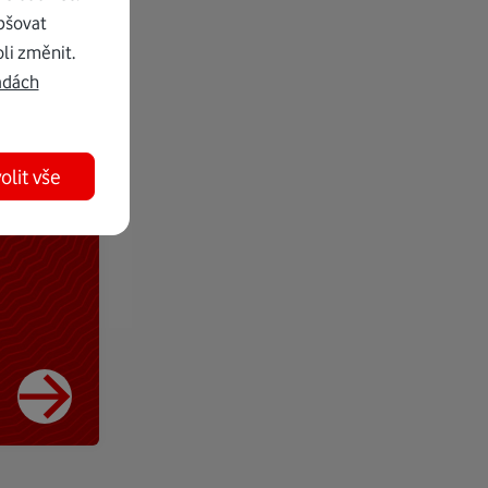
pšovat
li změnit.
adách
olit vše