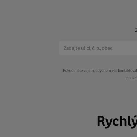
Pokud máte zájem, abychom vás kontaktovali 
pouze 
Rychl