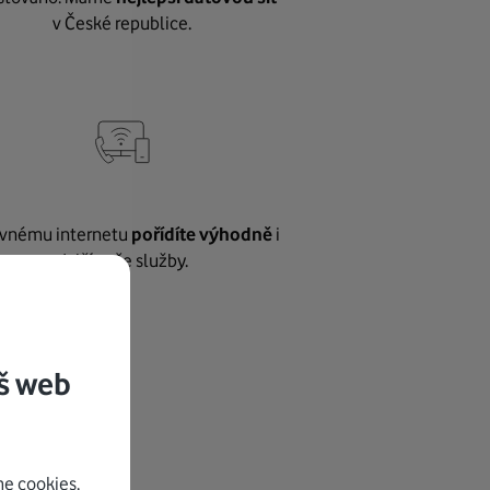
v České republice.
vnému internetu
pořídíte výhodně
i
další naše služby.
š web
e cookies.