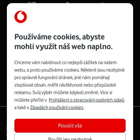
Více o COMPAL CH7465VF
Používáme cookies, abyste
mohli využít náš web naplno.
Chceme vám nabídnout co nejlepší zážitek na našem
Spojte se s Vodafonem
webu, a proto používáme cookies. Některé jsou nezbytné
pro správné fungování stránek, jiné nám pomáhají
Zyxel VMG8623-T50B
:
zlepšovat obsah, měřit návštěvnost nebo přizpůsobit
Rozměry modemu jsou 16 x 22 x 7,5 cm (včetně stojánku)
reklamu. Svůj výběr můžete kdykoli změnit. Více si
a nabízí 4 gigabitové LAN porty a bezdrátové připojení Wi-
můžete přečíst v
Prohlášení o zpracování osobních údajů
Fi ve verzích 802.11 b/g/n/ac pro frekvenci 2,4 GHz a
a také v
Zásadách používání cookies
.
802.11 a/b/g/n/ac pro frekvenci 5 GHz s rychlostí až 866
|
English
Mapa webu
Mb/s.
Povolit vše
Právní­ podmí­nky
Ochrana soukromí­
Více o Zyxel VMG8623-T50B
Digitální odpovědnost
Cookies
Dokumenty
Použít jen nezbytné