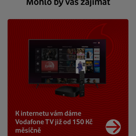
Mohlo by vás zajímat
K internetu vám dáme
Vodafone TV již od 150 Kč
měsíčně