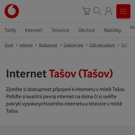
In
Tarify
Internet
Televize
Obchod
Nabídky
Úvod
Internet
Dostupnost
Ústecký kraj
Ústí nad Labem
Tašov
Internet
Tašov (Tašov)
Zjistěte si dostupnost připojení k internetu v místě Tašov.
Pořiďte si kvalitní pevný internet na doma či si ověřte
pokrytí vysokorychlostního internetu a televize v místě
Tašov.