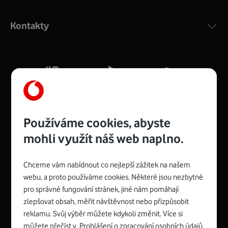
Výkonný bezdrátový modem s Wi-Fi standardem 802.11
ac a pokrytím ve dvou pásmech 2,4 i 5 GHz, který zajistí
Kontakty
silný signál pro celou domácnost. Kompaktní rozměry 21
x 16 x 4 cm, 4 Gigabitové LAN porty a rychlost až 500
Mb/s.
Více o COMPAL CH7465VF
Používáme cookies, abyste
mohli využít náš web naplno.
Chceme vám nabídnout co nejlepší zážitek na našem
Spojte se s Vodafonem
webu, a proto používáme cookies. Některé jsou nezbytné
pro správné fungování stránek, jiné nám pomáhají
Zyxel VMG8623-T50B
:
zlepšovat obsah, měřit návštěvnost nebo přizpůsobit
Rozměry modemu jsou 16 x 22 x 7,5 cm (včetně stojánku)
reklamu. Svůj výběr můžete kdykoli změnit. Více si
a nabízí 4 gigabitové LAN porty a bezdrátové připojení Wi-
můžete přečíst v
Prohlášení o zpracování osobních údajů