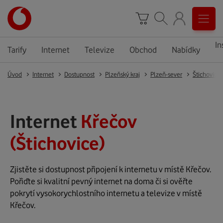
In
Tarify
Internet
Televize
Obchod
Nabídky
Úvod
Internet
Dostupnost
Plzeňský kraj
Plzeň-sever
Štichovice
Internet
Křečov
(Štichovice)
Zjistěte si dostupnost připojení k internetu v místě Křečov.
Pořiďte si kvalitní pevný internet na doma či si ověřte
pokrytí vysokorychlostního internetu a televize v místě
Křečov.