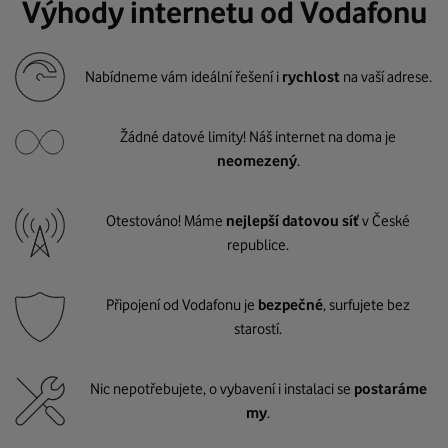
Výhody internetu od Vodafonu
Nabídneme vám ideální řešení i
rychlost
na vaší adrese.
Žádné datové limity! Náš internet na doma je
neomezený
.
Otestováno! Máme
nejlepší datovou síť
v České
republice.
Připojení od Vodafonu je
bezpečné
, surfujete bez
starostí.
Nic nepotřebujete, o vybavení i instalaci se
postaráme
my
.