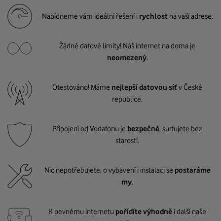
Nabídneme vám ideální řešení i
rychlost
na vaší adrese.
Žádné datové limity! Náš internet na doma je
neomezený
.
Otestováno! Máme
nejlepší datovou síť
v České
republice.
Připojení od Vodafonu je
bezpečné
, surfujete bez
starostí.
Nic nepotřebujete, o vybavení i instalaci se
postaráme
my
.
K pevnému internetu
pořídíte výhodně
i další naše