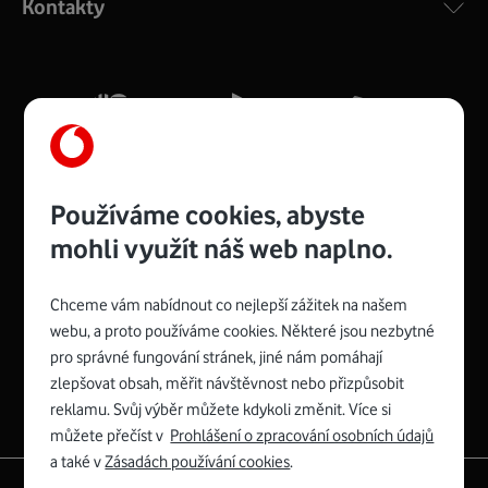
Kontakty
silný signál pro celou domácnost. Kompaktní rozměry 21
x 16 x 4 cm, 4 Gigabitové LAN porty a rychlost až 500
Mb/s.
Více o COMPAL CH7465VF
Používáme cookies, abyste
mohli využít náš web naplno.
Chceme vám nabídnout co nejlepší zážitek na našem
Spojte se s Vodafonem
webu, a proto používáme cookies. Některé jsou nezbytné
pro správné fungování stránek, jiné nám pomáhají
Zyxel VMG8623-T50B
:
zlepšovat obsah, měřit návštěvnost nebo přizpůsobit
Rozměry modemu jsou 16 x 22 x 7,5 cm (včetně stojánku)
reklamu. Svůj výběr můžete kdykoli změnit. Více si
a nabízí 4 gigabitové LAN porty a bezdrátové připojení Wi-
můžete přečíst v
Prohlášení o zpracování osobních údajů
Fi ve verzích 802.11 b/g/n/ac pro frekvenci 2,4 GHz a
a také v
Zásadách používání cookies
.
802.11 a/b/g/n/ac pro frekvenci 5 GHz s rychlostí až 866