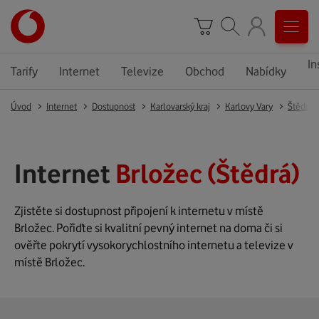
In
Tarify
Internet
Televize
Obchod
Nabídky
Úvod
Internet
Dostupnost
Karlovarský kraj
Karlovy Vary
Štědrá
Internet
Brložec (Štědrá)
Zjistěte si dostupnost připojení k internetu v místě
Brložec. Pořiďte si kvalitní pevný internet na doma či si
ověřte pokrytí vysokorychlostního internetu a televize v
místě Brložec.