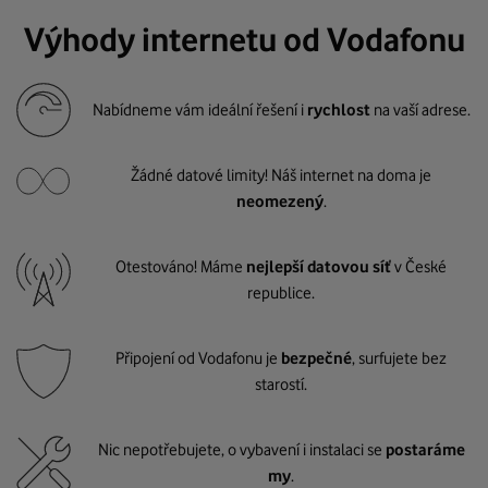
Výhody internetu od Vodafonu
Nabídneme vám ideální řešení i
rychlost
na vaší adrese.
Žádné datové limity! Náš internet na doma je
neomezený
.
Otestováno! Máme
nejlepší datovou síť
v České
republice.
Připojení od Vodafonu je
bezpečné
, surfujete bez
starostí.
Nic nepotřebujete, o vybavení i instalaci se
postaráme
my
.