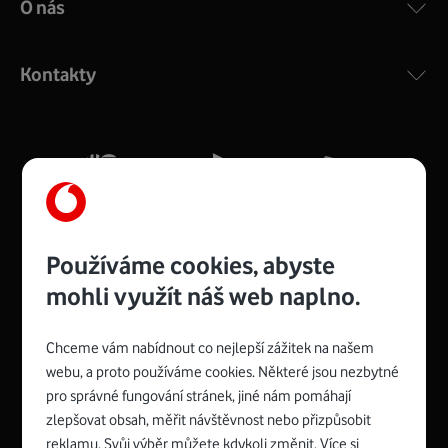
O nás
COMPAL CH7465VF
:
Výkonný bezdrátový modem s Wi-Fi standardem 802.11
ac a pokrytím ve dvou pásmech 2,4 i 5 GHz, který zajistí
Kontakty
silný signál pro celou domácnost. Kompaktní rozměry 21
x 16 x 4 cm, 4 Gigabitové LAN porty a rychlost až 500
Mb/s.
Více o COMPAL CH7465VF
Používáme cookies, abyste
mohli využít náš web naplno.
Chceme vám nabídnout co nejlepší zážitek na našem
Spojte se s Vodafonem
webu, a proto používáme cookies. Některé jsou nezbytné
pro správné fungování stránek, jiné nám pomáhají
Zyxel VMG8623-T50B
:
zlepšovat obsah, měřit návštěvnost nebo přizpůsobit
Rozměry modemu jsou 16 x 22 x 7,5 cm (včetně stojánku)
reklamu. Svůj výběr můžete kdykoli změnit. Více si