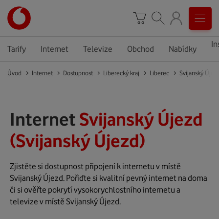
In
Tarify
Internet
Televize
Obchod
Nabídky
Úvod
Internet
Dostupnost
Liberecký kraj
Liberec
Svijanský Újez
Internet
Svijanský Újezd
(Svijanský Újezd)
Zjistěte si dostupnost připojení k internetu v místě
Svijanský Újezd. Pořiďte si kvalitní pevný internet na doma
či si ověřte pokrytí vysokorychlostního internetu a
televize v místě Svijanský Újezd.