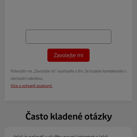
Zavolejte mi
Kliknutím na „Zavolejte mi“ souhlasíte s tím, že budete kontaktováni s
obchodní nabídkou.
Více o ochraně soukromí.
Často kladené otázky
Jaké je pokrytí u služby pevný internet a jaké