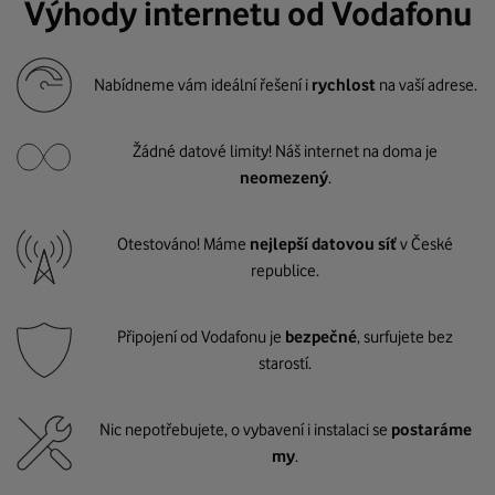
Výhody internetu od Vodafonu
Nabídneme vám ideální řešení i
rychlost
na vaší adrese.
Žádné datové limity! Náš internet na doma je
neomezený
.
Otestováno! Máme
nejlepší datovou síť
v České
republice.
Připojení od Vodafonu je
bezpečné
, surfujete bez
starostí.
Nic nepotřebujete, o vybavení i instalaci se
postaráme
my
.