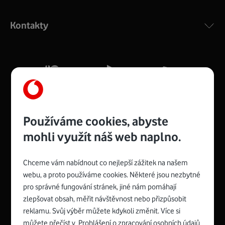
Výkonný bezdrátový modem s Wi-Fi standardem 802.11
ac a pokrytím ve dvou pásmech 2,4 i 5 GHz, který zajistí
Kontakty
silný signál pro celou domácnost. Kompaktní rozměry 21
x 16 x 4 cm, 4 Gigabitové LAN porty a rychlost až 500
Mb/s.
Více o COMPAL CH7465VF
Používáme cookies, abyste
mohli využít náš web naplno.
Chceme vám nabídnout co nejlepší zážitek na našem
Spojte se s Vodafonem
webu, a proto používáme cookies. Některé jsou nezbytné
pro správné fungování stránek, jiné nám pomáhají
Zyxel VMG8623-T50B
:
zlepšovat obsah, měřit návštěvnost nebo přizpůsobit
Rozměry modemu jsou 16 x 22 x 7,5 cm (včetně stojánku)
reklamu. Svůj výběr můžete kdykoli změnit. Více si
a nabízí 4 gigabitové LAN porty a bezdrátové připojení Wi-
můžete přečíst v
Prohlášení o zpracování osobních údajů