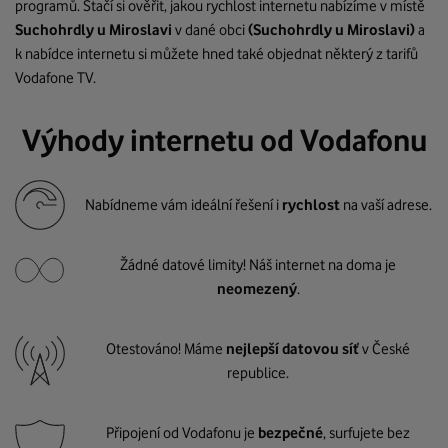
programů. Stačí si ověřit, jakou rychlost internetu nabízíme v místě
Suchohrdly u Miroslavi
v dané obci
(Suchohrdly u Miroslavi)
a
k nabídce internetu si můžete hned také objednat některý z tarifů
Vodafone TV.
Výhody internetu od Vodafonu
Nabídneme vám ideální řešení i
rychlost
na vaší adrese.
Žádné datové limity! Náš internet na doma je
neomezený
.
Otestováno! Máme
nejlepší datovou síť
v České
republice.
Připojení od Vodafonu je
bezpečné
, surfujete bez