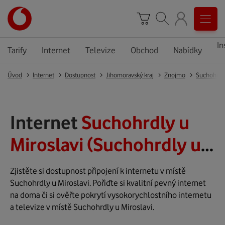
In
Tarify
Internet
Televize
Obchod
Nabídky
Úvod
Internet
Dostupnost
Jihomoravský kraj
Znojmo
Suchohrdly
Internet
Suchohrdly u
Miroslavi (Suchohrdly u
Miroslavi)
Zjistěte si dostupnost připojení k internetu v místě
Suchohrdly u Miroslavi. Pořiďte si kvalitní pevný internet
na doma či si ověřte pokrytí vysokorychlostního internetu
a televize v místě Suchohrdly u Miroslavi.