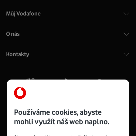
Můj Vodafone
O nás
COMPAL CH7465VF
:
Výkonný bezdrátový modem s Wi-Fi standardem 802.11
ac a pokrytím ve dvou pásmech 2,4 i 5 GHz, který zajistí
Kontakty
silný signál pro celou domácnost. Kompaktní rozměry 21
x 16 x 4 cm, 4 Gigabitové LAN porty a rychlost až 500
Mb/s.
Více o COMPAL CH7465VF
Používáme cookies, abyste
mohli využít náš web naplno.