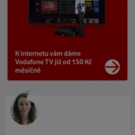
K internetu vám dáme
Vodafone TV již od 150 Kč
měsíčně