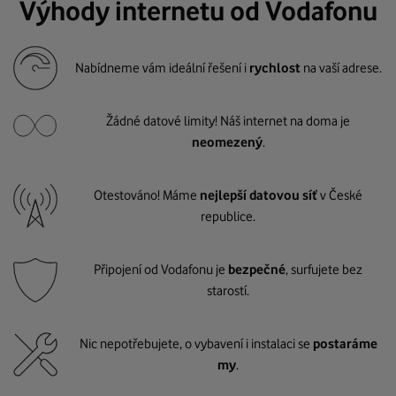
Výhody internetu od Vodafonu
Nabídneme vám ideální řešení i
rychlost
na vaší adrese.
Žádné datové limity! Náš internet na doma je
neomezený
.
Otestováno! Máme
nejlepší datovou síť
v České
republice.
Připojení od Vodafonu je
bezpečné
, surfujete bez
starostí.
Nic nepotřebujete, o vybavení i instalaci se
postaráme
my
.