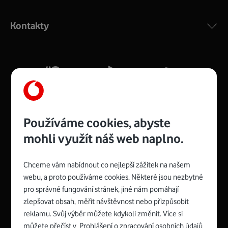
Výkonný bezdrátový modem s Wi-Fi standardem 802.11
ac a pokrytím ve dvou pásmech 2,4 i 5 GHz, který zajistí
Kontakty
silný signál pro celou domácnost. Kompaktní rozměry 21
x 16 x 4 cm, 4 Gigabitové LAN porty a rychlost až 500
Mb/s.
Více o COMPAL CH7465VF
Používáme cookies, abyste
mohli využít náš web naplno.
Chceme vám nabídnout co nejlepší zážitek na našem
Spojte se s Vodafonem
webu, a proto používáme cookies. Některé jsou nezbytné
pro správné fungování stránek, jiné nám pomáhají
Zyxel VMG8623-T50B
:
zlepšovat obsah, měřit návštěvnost nebo přizpůsobit
Rozměry modemu jsou 16 x 22 x 7,5 cm (včetně stojánku)
reklamu. Svůj výběr můžete kdykoli změnit. Více si
a nabízí 4 gigabitové LAN porty a bezdrátové připojení Wi-
můžete přečíst v
Prohlášení o zpracování osobních údajů