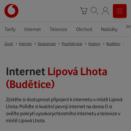
In
Tarify
Internet
Televize
Obchod
Nabídky
Úvod
Internet
Dostupnost
Plzeňský kraj
Klatovy
Budětice
Li
Internet
Lipová Lhota
(Budětice)
Zjistěte si dostupnost připojení k internetu v místě Lipová
Lhota. Pořiďte si kvalitní pevný internet na doma či si
ověřte pokrytí vysokorychlostního internetu a televize v
místě Lipová Lhota.