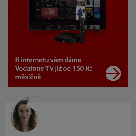
K internetu vám dáme
Vodafone TV již od 150 Kč
měsíčně