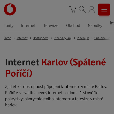
In
Tarify
Internet
Televize
Obchod
Nabídky
Úvod
Internet
Dostupnost
Plzeňský kraj
Plzeň-jih
Spálené Poříč
Internet
Karlov (Spálené
Poříčí)
Zjistěte si dostupnost připojení k internetu v místě Karlov.
Pořiďte si kvalitní pevný internet na doma či si ověřte
pokrytí vysokorychlostního internetu a televize v místě
Karlov.