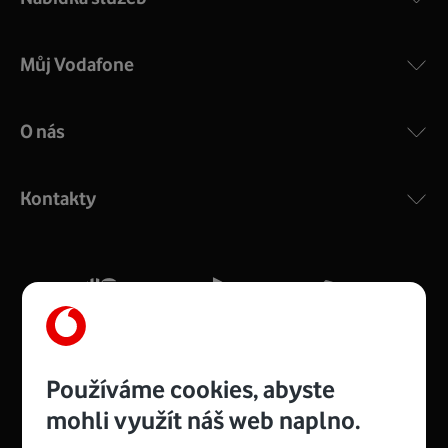
Můj Vodafone
O nás
COMPAL CH7465VF
:
Výkonný bezdrátový modem s Wi-Fi standardem 802.11
ac a pokrytím ve dvou pásmech 2,4 i 5 GHz, který zajistí
Kontakty
silný signál pro celou domácnost. Kompaktní rozměry 21
x 16 x 4 cm, 4 Gigabitové LAN porty a rychlost až 500
Mb/s.
Více o COMPAL CH7465VF
Používáme cookies, abyste
mohli využít náš web naplno.