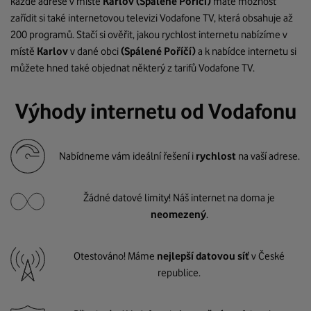
každé adrese v místě
Karlov
(Spálené Poříčí)
máte možnost
zařídit si také internetovou televizi Vodafone TV, která obsahuje až
200 programů. Stačí si ověřit, jakou rychlost internetu nabízíme v
místě
Karlov
v dané obci
(Spálené Poříčí)
a k nabídce internetu si
můžete hned také objednat některý z tarifů Vodafone TV.
Výhody internetu od Vodafonu
Nabídneme vám ideální řešení i
rychlost
na vaší adrese.
Žádné datové limity! Náš internet na doma je
neomezený
.
Otestováno! Máme
nejlepší datovou síť
v České
republice.