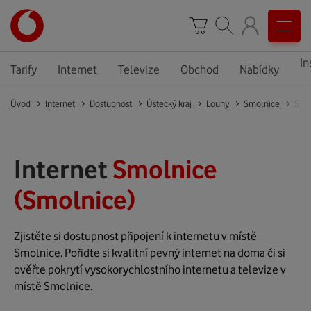
In
Tarify
Internet
Televize
Obchod
Nabídky
Úvod
Internet
Dostupnost
Ústecký kraj
Louny
Smolnice
Smo
Internet
Smolnice
(Smolnice)
Zjistěte si dostupnost připojení k internetu v místě
Smolnice. Pořiďte si kvalitní pevný internet na doma či si
ověřte pokrytí vysokorychlostního internetu a televize v
místě Smolnice.