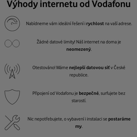
Výhody internetu od Vodafonu
Nabídneme vám ideální řešení i
rychlost
na vaší adrese.
Žádné datové limity! Náš internet na doma je
neomezený
.
Otestováno! Máme
nejlepší datovou síť
v České
republice.
Připojení od Vodafonu je
bezpečné
, surfujete bez
starostí.
Nic nepotřebujete, o vybavení i instalaci se
postaráme
my
.