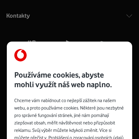
Výkonný bezdrátový modem s Wi-Fi standardem 802.11
ac a pokrytím ve dvou pásmech 2,4 i 5 GHz, který zajistí
Kontakty
silný signál pro celou domácnost. Kompaktní rozměry 21
x 16 x 4 cm, 4 Gigabitové LAN porty a rychlost až 500
Mb/s.
Více o COMPAL CH7465VF
Používáme cookies, abyste
mohli využít náš web naplno.
Chceme vám nabídnout co nejlepší zážitek na našem
Spojte se s Vodafonem
webu, a proto používáme cookies. Některé jsou nezbytné
pro správné fungování stránek, jiné nám pomáhají
Zyxel VMG8623-T50B
:
zlepšovat obsah, měřit návštěvnost nebo přizpůsobit
Rozměry modemu jsou 16 x 22 x 7,5 cm (včetně stojánku)
reklamu. Svůj výběr můžete kdykoli změnit. Více si
a nabízí 4 gigabitové LAN porty a bezdrátové připojení Wi-
můžete přečíst v
Prohlášení o zpracování osobních údajů