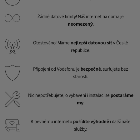
Žádné datové limity! Náš internet na doma je
neomezený
.
Otestováno! Máme
nejlepší datovou síť
v České
republice.
Připojení od Vodafonu je
bezpečné
, surfujete bez
starostí.
Nic nepotřebujete, o vybavení i instalaci se
postaráme
my
.
K pevnému internetu
pořídíte výhodně
i další naše
služby.