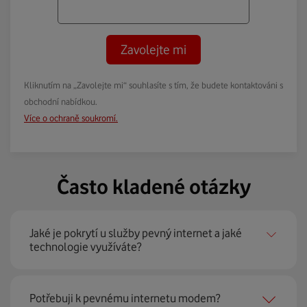
Zavolejte mi
Kliknutím na „Zavolejte mi“ souhlasíte s tím, že budete kontaktováni s
obchodní nabídkou.
Více o ochraně soukromí.
Často kladené otázky
Jaké je pokrytí u služby pevný internet a jaké
technologie využíváte?
Pevný internet můžeme nabídnout
99 % českých
Potřebuji k pevnému internetu modem?
domácností
prostřednictvím několika technologií jako