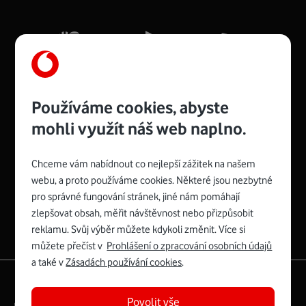
Mb/s.
Více o COMPAL CH7465VF
Používáme cookies, abyste
mohli využít náš web naplno.
Chceme vám nabídnout co nejlepší zážitek na našem
Spojte se s Vodafonem
webu, a proto používáme cookies. Některé jsou nezbytné
pro správné fungování stránek, jiné nám pomáhají
Zyxel VMG8623-T50B
:
zlepšovat obsah, měřit návštěvnost nebo přizpůsobit
Rozměry modemu jsou 16 x 22 x 7,5 cm (včetně stojánku)
reklamu. Svůj výběr můžete kdykoli změnit. Více si
a nabízí 4 gigabitové LAN porty a bezdrátové připojení Wi-
můžete přečíst v
Prohlášení o zpracování osobních údajů
Fi ve verzích 802.11 b/g/n/ac pro frekvenci 2,4 GHz a
a také v
Zásadách používání cookies
.
802.11 a/b/g/n/ac pro frekvenci 5 GHz s rychlostí až 866
|
English
Mapa webu
Mb/s.
Povolit vše
Právní­ podmí­nky
Ochrana soukromí­