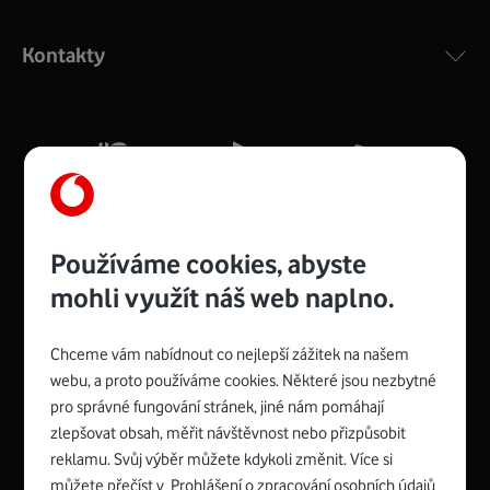
Výkonný bezdrátový modem s Wi-Fi standardem 802.11
ac a pokrytím ve dvou pásmech 2,4 i 5 GHz, který zajistí
Kontakty
silný signál pro celou domácnost. Kompaktní rozměry 21
x 16 x 4 cm, 4 Gigabitové LAN porty a rychlost až 500
Mb/s.
Více o COMPAL CH7465VF
Používáme cookies, abyste
mohli využít náš web naplno.
Chceme vám nabídnout co nejlepší zážitek na našem
Spojte se s Vodafonem
webu, a proto používáme cookies. Některé jsou nezbytné
pro správné fungování stránek, jiné nám pomáhají
Zyxel VMG8623-T50B
:
zlepšovat obsah, měřit návštěvnost nebo přizpůsobit
Rozměry modemu jsou 16 x 22 x 7,5 cm (včetně stojánku)
reklamu. Svůj výběr můžete kdykoli změnit. Více si
a nabízí 4 gigabitové LAN porty a bezdrátové připojení Wi-
můžete přečíst v
Prohlášení o zpracování osobních údajů