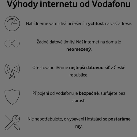
Výhody internetu od Vodafonu
Nabídneme vám ideální řešení i
rychlost
na vaší adrese.
Žádné datové limity! Náš internet na doma je
neomezený
.
Otestováno! Máme
nejlepší datovou síť
v České
republice.
Připojení od Vodafonu je
bezpečné
, surfujete bez
starostí.
Nic nepotřebujete, o vybavení i instalaci se
postaráme
my
.