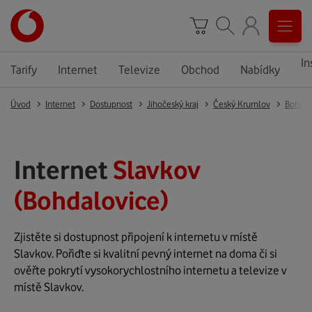
In
Tarify
Internet
Televize
Obchod
Nabídky
Úvod
Internet
Dostupnost
Jihočeský kraj
Český Krumlov
Bohdal
Internet
Slavkov
(Bohdalovice)
Zjistěte si dostupnost připojení k internetu v místě
Slavkov. Pořiďte si kvalitní pevný internet na doma či si
ověřte pokrytí vysokorychlostního internetu a televize v
místě Slavkov.