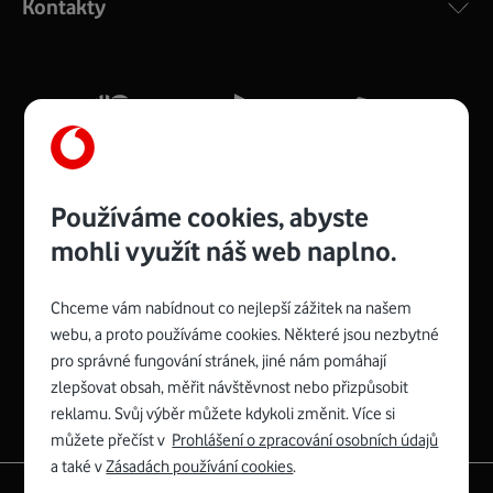
Kontakty
silný signál pro celou domácnost. Kompaktní rozměry 21
x 16 x 4 cm, 4 Gigabitové LAN porty a rychlost až 500
Mb/s.
Více o COMPAL CH7465VF
Používáme cookies, abyste
mohli využít náš web naplno.
Chceme vám nabídnout co nejlepší zážitek na našem
Spojte se s Vodafonem
webu, a proto používáme cookies. Některé jsou nezbytné
pro správné fungování stránek, jiné nám pomáhají
Zyxel VMG8623-T50B
:
zlepšovat obsah, měřit návštěvnost nebo přizpůsobit
Rozměry modemu jsou 16 x 22 x 7,5 cm (včetně stojánku)
reklamu. Svůj výběr můžete kdykoli změnit. Více si
a nabízí 4 gigabitové LAN porty a bezdrátové připojení Wi-
můžete přečíst v
Prohlášení o zpracování osobních údajů
Fi ve verzích 802.11 b/g/n/ac pro frekvenci 2,4 GHz a
a také v
Zásadách používání cookies
.
802.11 a/b/g/n/ac pro frekvenci 5 GHz s rychlostí až 866