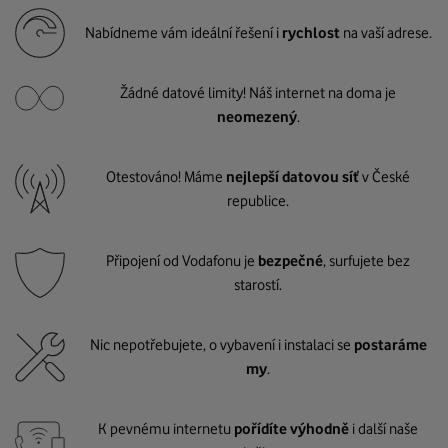
Nabídneme vám ideální řešení i
rychlost
na vaší adrese.
Žádné datové limity! Náš internet na doma je
neomezený
.
Otestováno! Máme
nejlepší datovou síť
v České
republice.
Připojení od Vodafonu je
bezpečné
, surfujete bez
starostí.
Nic nepotřebujete, o vybavení i instalaci se
postaráme
my
.
K pevnému internetu
pořídíte výhodně
i další naše