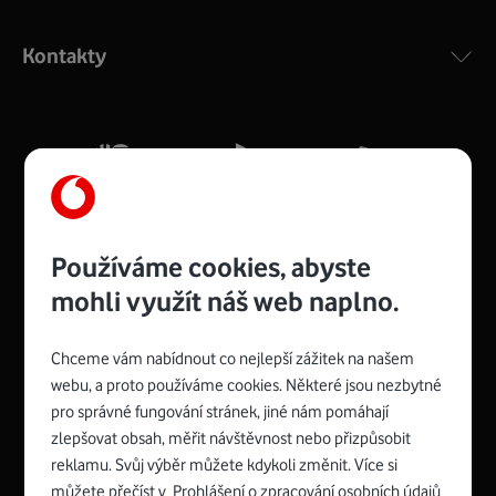
Výkonný bezdrátový modem s Wi-Fi standardem 802.11
ac a pokrytím ve dvou pásmech 2,4 i 5 GHz, který zajistí
Kontakty
silný signál pro celou domácnost. Kompaktní rozměry 21
x 16 x 4 cm, 4 Gigabitové LAN porty a rychlost až 500
Mb/s.
Více o COMPAL CH7465VF
Používáme cookies, abyste
mohli využít náš web naplno.
Chceme vám nabídnout co nejlepší zážitek na našem
Spojte se s Vodafonem
webu, a proto používáme cookies. Některé jsou nezbytné
pro správné fungování stránek, jiné nám pomáhají
Zyxel VMG8623-T50B
:
zlepšovat obsah, měřit návštěvnost nebo přizpůsobit
Rozměry modemu jsou 16 x 22 x 7,5 cm (včetně stojánku)
reklamu. Svůj výběr můžete kdykoli změnit. Více si
a nabízí 4 gigabitové LAN porty a bezdrátové připojení Wi-
můžete přečíst v
Prohlášení o zpracování osobních údajů