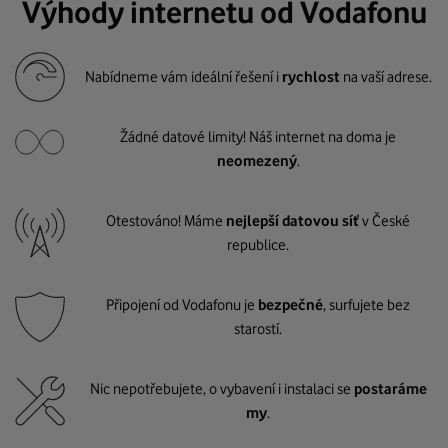
Výhody internetu od Vodafonu
Nabídneme vám ideální řešení i
rychlost
na vaší adrese.
Žádné datové limity! Náš internet na doma je
neomezený
.
Otestováno! Máme
nejlepší datovou síť
v České
republice.
Připojení od Vodafonu je
bezpečné
, surfujete bez
starostí.
Nic nepotřebujete, o vybavení i instalaci se
postaráme
my
.