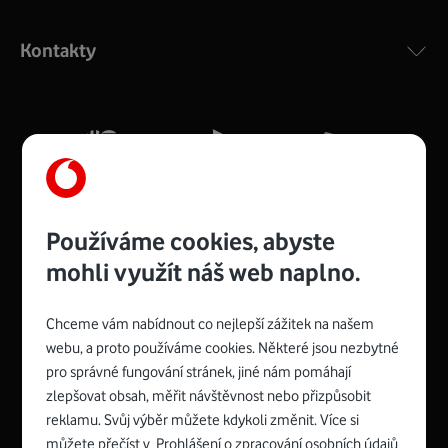
Výkonný bezdrátový modem s Wi-Fi standardem 802.11
ac a pokrytím ve dvou pásmech 2,4 i 5 GHz, který zajistí
Kontakty
silný signál pro celou domácnost. Kompaktní rozměry 21
x 16 x 4 cm, 4 Gigabitové LAN porty a rychlost až 500
Mb/s.
Více o COMPAL CH7465VF
Používáme cookies, abyste
mohli využít náš web naplno.
Chceme vám nabídnout co nejlepší zážitek na našem
Spojte se s Vodafonem
webu, a proto používáme cookies. Některé jsou nezbytné
pro správné fungování stránek, jiné nám pomáhají
Zyxel VMG8623-T50B
:
zlepšovat obsah, měřit návštěvnost nebo přizpůsobit
Rozměry modemu jsou 16 x 22 x 7,5 cm (včetně stojánku)
reklamu. Svůj výběr můžete kdykoli změnit. Více si
a nabízí 4 gigabitové LAN porty a bezdrátové připojení Wi-
můžete přečíst v
Prohlášení o zpracování osobních údajů