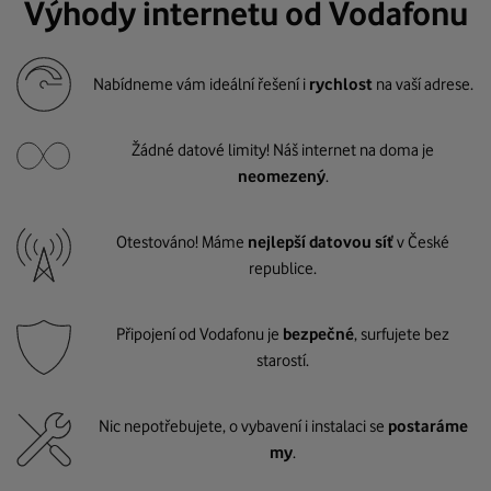
Výhody internetu od Vodafonu
Nabídneme vám ideální řešení i
rychlost
na vaší adrese.
Žádné datové limity! Náš internet na doma je
neomezený
.
Otestováno! Máme
nejlepší datovou síť
v České
republice.
Připojení od Vodafonu je
bezpečné
, surfujete bez
starostí.
Nic nepotřebujete, o vybavení i instalaci se
postaráme
my
.