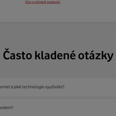
Více o ochraně soukromí.
Často kladené otázky
ternet a jaké technologie využíváte?
out
99 % českých domácností
prostřednictvím několika technol
 modem?
jít nejoptimálnější řešení na vaší adrese.