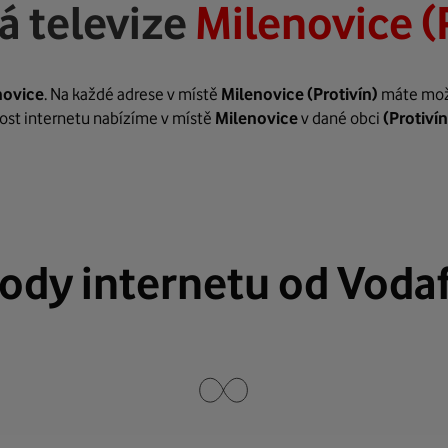
á televize
Milenovice (
novice
. Na každé adrese v místě
Milenovice
(Protivín)
máte možn
hlost internetu nabízíme v místě
Milenovice
v dané obci
(Protivín
ody internetu od Voda