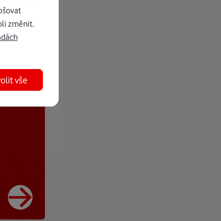
pšovat
li změnit.
adách
olit vše