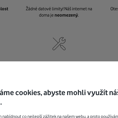
lost
Žádné datové limity! Náš internet na
Ote
doma je
neomezený
.
né
,
Nic nepotřebujete, o vybavení i instalaci
K pe
se
postaráme my
.
áme cookies, abyste mohli využít ná
.
Mohlo by vás zajímat
nabídnout co nejlepší zážitek na našem webu, a proto používám