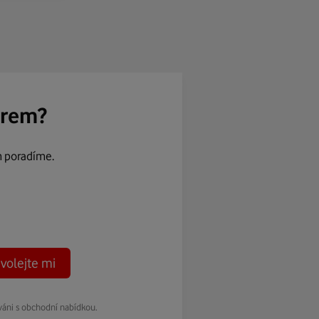
ěrem?
m poradíme.
volejte mi
váni s obchodní nabídkou.