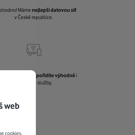
stováno! Máme
nejlepší datovou síť
v České republice.
vnému internetu
pořídíte výhodně
i
další naše služby.
š web
e cookies.