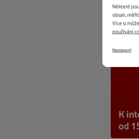
Některé jso
obsah, měřit
Více si může
používání c
Nastavení
K in
od 1