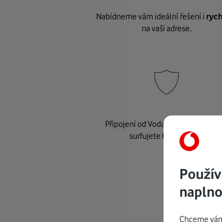
Nabídneme vám ideální řešení i
rych
na vaší adrese.
Připojení od Vodafonu je
bezpeč
surfujete bez starostí.
Použív
naplno
Chceme vám 