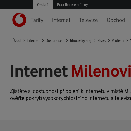
Osobní
Podnikatelé a firmy
Tarify
Internet
Televize
Obchod
Úvod
Internet
Dostupnost
Jihočeský kraj
Písek
Protivín
Internet
Milenovi
Zjistěte si dostupnost připojení k internetu v místě Mil
ověřte pokrytí vysokorychlostního internetu a televiz