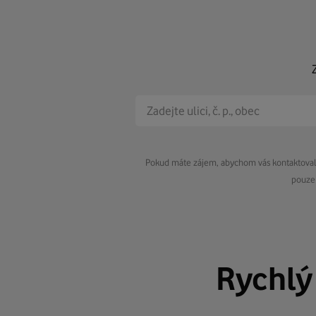
Pokud máte zájem, abychom vás kontaktovali 
pouze 
Rychl