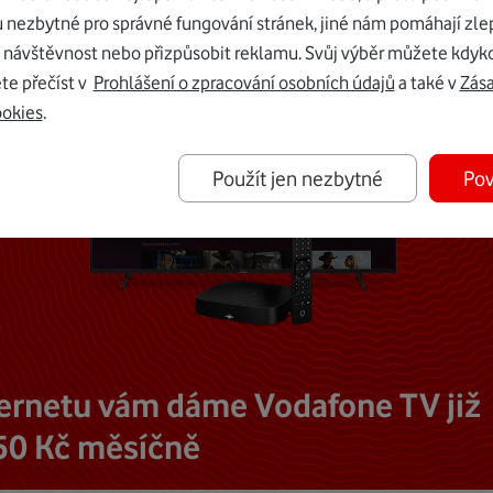
u nezbytné pro správné fungování stránek, jiné nám pomáhají zle
 návštěvnost nebo přizpůsobit reklamu. Svůj výběr můžete kdyko
te přečíst v
Prohlášení o zpracování osobních údajů
a také v
Zás
ookies
.
Použít jen nezbytné
Pov
ternetu vám dáme Vodafone TV již
50 Kč měsíčně