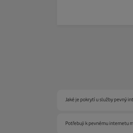
Jaké je pokrytí u služby pevný in
Pevný internet můžeme nabídn
Potřebuji k pevnému internetu
optické sítě. Díky tomu umíme na