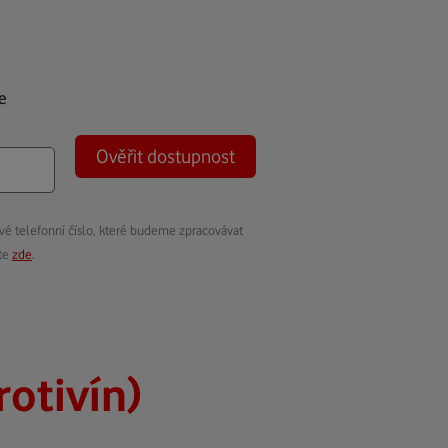
e
Ověřit dostupnost
vé telefonní číslo, které budeme zpracovávat
ete
zde
.
rotivín)