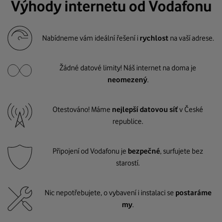
Výhody internetu od Vodafonu
Nabídneme vám ideální řešení i
rychlost
na vaší adrese.
Žádné datové limity! Náš internet na doma je
neomezený
.
Otestováno! Máme
nejlepší datovou síť
v České
republice.
Připojení od Vodafonu je
bezpečné
, surfujete bez
starostí.
Nic nepotřebujete, o vybavení i instalaci se
postaráme
my
.