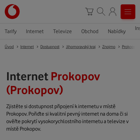
In
Tarify
Internet
Televize
Obchod
Nabídky
Úvod
Internet
Dostupnost
Jihomoravský kraj
Znojmo
Prokopov
Internet
Prokopov
(Prokopov)
Zjistěte si dostupnost připojení k internetu v místě
Prokopov. Pořiďte si kvalitní pevný internet na doma či si
ověřte pokrytí vysokorychlostního internetu a televize v
místě Prokopov.