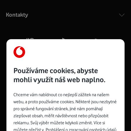
Výkonný bezdrátový modem s Wi-Fi standardem 802.11
ac a pokrytím ve dvou pásmech 2,4 i 5 GHz, který zajistí
Kontakty
silný signál pro celou domácnost. Kompaktní rozměry 21
x 16 x 4 cm, 4 Gigabitové LAN porty a rychlost až 500
Mb/s.
Více o COMPAL CH7465VF
Používáme cookies, abyste
mohli využít náš web naplno.
Chceme vám nabídnout co nejlepší zážitek na našem
Spojte se s Vodafonem
webu, a proto používáme cookies. Některé jsou nezbytné
pro správné fungování stránek, jiné nám pomáhají
Zyxel VMG8623-T50B
:
zlepšovat obsah, měřit návštěvnost nebo přizpůsobit
Rozměry modemu jsou 16 x 22 x 7,5 cm (včetně stojánku)
reklamu. Svůj výběr můžete kdykoli změnit. Více si
a nabízí 4 gigabitové LAN porty a bezdrátové připojení Wi-
můžete přečíst v
Prohlášení o zpracování osobních údajů