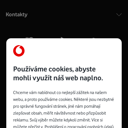
Výkonný bezdrátový modem s Wi-Fi standardem 802.11
ac a pokrytím ve dvou pásmech 2,4 i 5 GHz, který zajistí
Kontakty
silný signál pro celou domácnost. Kompaktní rozměry 21
x 16 x 4 cm, 4 Gigabitové LAN porty a rychlost až 500
Mb/s.
Více o COMPAL CH7465VF
Používáme cookies, abyste
mohli využít náš web naplno.
Chceme vám nabídnout co nejlepší zážitek na našem
Spojte se s Vodafonem
webu, a proto používáme cookies. Některé jsou nezbytné
pro správné fungování stránek, jiné nám pomáhají
Zyxel VMG8623-T50B
:
zlepšovat obsah, měřit návštěvnost nebo přizpůsobit
Rozměry modemu jsou 16 x 22 x 7,5 cm (včetně stojánku)
reklamu. Svůj výběr můžete kdykoli změnit. Více si
a nabízí 4 gigabitové LAN porty a bezdrátové připojení Wi-
můžete přečíst v
Prohlášení o zpracování osobních údajů