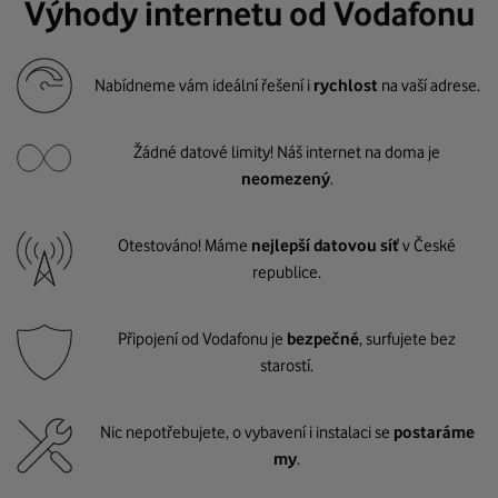
Výhody internetu od Vodafonu
Nabídneme vám ideální řešení i
rychlost
na vaší adrese.
Žádné datové limity! Náš internet na doma je
neomezený
.
Otestováno! Máme
nejlepší datovou síť
v České
republice.
Připojení od Vodafonu je
bezpečné
, surfujete bez
starostí.
Nic nepotřebujete, o vybavení i instalaci se
postaráme
my
.