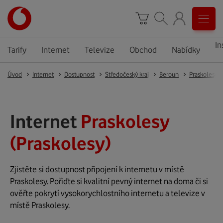
In
Tarify
Internet
Televize
Obchod
Nabídky
Úvod
Internet
Dostupnost
Středočeský kraj
Beroun
Praskolesy
Internet
Praskolesy
(Praskolesy)
Zjistěte si dostupnost připojení k internetu v místě
Praskolesy. Pořiďte si kvalitní pevný internet na doma či si
ověřte pokrytí vysokorychlostního internetu a televize v
místě Praskolesy.