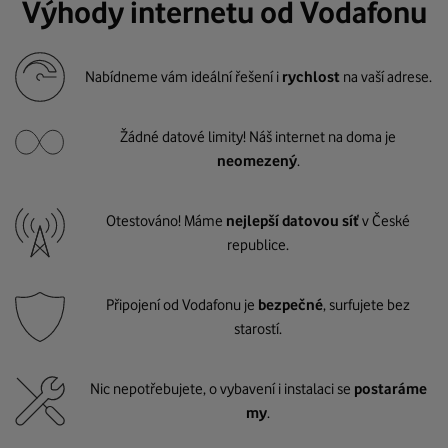
Výhody internetu od Vodafonu
Nabídneme vám ideální řešení i
rychlost
na vaší adrese.
Žádné datové limity! Náš internet na doma je
neomezený
.
Otestováno! Máme
nejlepší datovou síť
v České
republice.
Připojení od Vodafonu je
bezpečné
, surfujete bez
starostí.
Nic nepotřebujete, o vybavení i instalaci se
postaráme
my
.