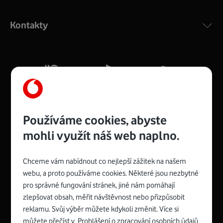
Výkonný bezdrátový modem s Wi-Fi standardem 802.11
ac a pokrytím ve dvou pásmech 2,4 i 5 GHz, který zajistí
Kontakty
silný signál pro celou domácnost. Kompaktní rozměry 21
x 16 x 4 cm, 4 Gigabitové LAN porty a rychlost až 500
Mb/s.
Více o COMPAL CH7465VF
Používáme cookies, abyste
mohli využít náš web naplno.
Chceme vám nabídnout co nejlepší zážitek na našem
Spojte se s Vodafonem
webu, a proto používáme cookies. Některé jsou nezbytné
pro správné fungování stránek, jiné nám pomáhají
Zyxel VMG8623-T50B
:
zlepšovat obsah, měřit návštěvnost nebo přizpůsobit
Rozměry modemu jsou 16 x 22 x 7,5 cm (včetně stojánku)
reklamu. Svůj výběr můžete kdykoli změnit. Více si
a nabízí 4 gigabitové LAN porty a bezdrátové připojení Wi-
můžete přečíst v
Prohlášení o zpracování osobních údajů