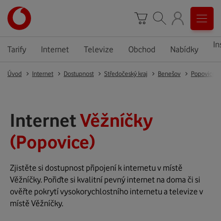
In
Tarify
Internet
Televize
Obchod
Nabídky
Úvod
Internet
Dostupnost
Středočeský kraj
Benešov
Popovice
Internet
Věžníčky
(Popovice)
Zjistěte si dostupnost připojení k internetu v místě
Věžníčky. Pořiďte si kvalitní pevný internet na doma či si
ověřte pokrytí vysokorychlostního internetu a televize v
místě Věžníčky.