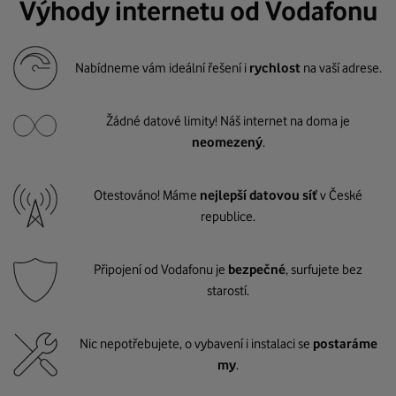
Výhody internetu od Vodafonu
Nabídneme vám ideální řešení i
rychlost
na vaší adrese.
Žádné datové limity! Náš internet na doma je
neomezený
.
Otestováno! Máme
nejlepší datovou síť
v České
republice.
Připojení od Vodafonu je
bezpečné
, surfujete bez
starostí.
Nic nepotřebujete, o vybavení i instalaci se
postaráme
my
.