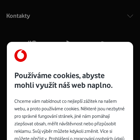
Výkonný bezdrátový modem s Wi-Fi standardem 802.11
ac a pokrytím ve dvou pásmech 2,4 i 5 GHz, který zajistí
Kontakty
silný signál pro celou domácnost. Kompaktní rozměry 21
x 16 x 4 cm, 4 Gigabitové LAN porty a rychlost až 500
Mb/s.
Více o COMPAL CH7465VF
Používáme cookies, abyste
mohli využít náš web naplno.
Chceme vám nabídnout co nejlepší zážitek na našem
Spojte se s Vodafonem
webu, a proto používáme cookies. Některé jsou nezbytné
pro správné fungování stránek, jiné nám pomáhají
Zyxel VMG8623-T50B
:
zlepšovat obsah, měřit návštěvnost nebo přizpůsobit
Rozměry modemu jsou 16 x 22 x 7,5 cm (včetně stojánku)
reklamu. Svůj výběr můžete kdykoli změnit. Více si
a nabízí 4 gigabitové LAN porty a bezdrátové připojení Wi-
můžete přečíst v
Prohlášení o zpracování osobních údajů