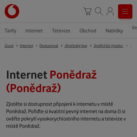
In
Tarify
Internet
Televize
Obchod
Nabídky
Úvod
Internet
Dostupnost
Jihočeský kraj
Jindřichův Hradec
Pon
Internet
Ponědraž
(Ponědraž)
Zjistěte si dostupnost připojení k internetu v místě
Ponědraž. Pořiďte si kvalitní pevný internet na doma či si
ověřte pokrytí vysokorychlostního internetu a televize v
místě Ponědraž.