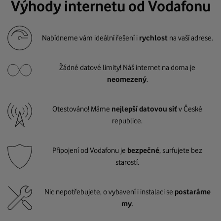
Výhody internetu od Vodafonu
Nabídneme vám ideální řešení i
rychlost
na vaší adrese.
Žádné datové limity! Náš internet na doma je
neomezený
.
Otestováno! Máme
nejlepší datovou síť
v České
republice.
Připojení od Vodafonu je
bezpečné
, surfujete bez
starostí.
Nic nepotřebujete, o vybavení i instalaci se
postaráme
my
.