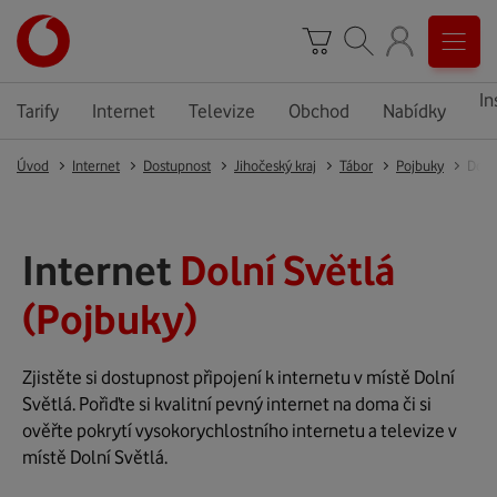
In
Tarify
Internet
Televize
Obchod
Nabídky
Úvod
Internet
Dostupnost
Jihočeský kraj
Tábor
Pojbuky
Doln
Internet
Dolní Světlá
(Pojbuky)
Zjistěte si dostupnost připojení k internetu v místě Dolní
Světlá. Pořiďte si kvalitní pevný internet na doma či si
ověřte pokrytí vysokorychlostního internetu a televize v
místě Dolní Světlá.