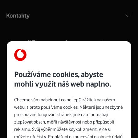
Výkonný bezdrátový modem s Wi-Fi standardem 802.11
ac a pokrytím ve dvou pásmech 2,4 i 5 GHz, který zajistí
Kontakty
silný signál pro celou domácnost. Kompaktní rozměry 21
x 16 x 4 cm, 4 Gigabitové LAN porty a rychlost až 500
Mb/s.
Více o COMPAL CH7465VF
Používáme cookies, abyste
mohli využít náš web naplno.
Chceme vám nabídnout co nejlepší zážitek na našem
Spojte se s Vodafonem
webu, a proto používáme cookies. Některé jsou nezbytné
pro správné fungování stránek, jiné nám pomáhají
Zyxel VMG8623-T50B
:
zlepšovat obsah, měřit návštěvnost nebo přizpůsobit
Rozměry modemu jsou 16 x 22 x 7,5 cm (včetně stojánku)
reklamu. Svůj výběr můžete kdykoli změnit. Více si
a nabízí 4 gigabitové LAN porty a bezdrátové připojení Wi-
můžete přečíst v
Prohlášení o zpracování osobních údajů