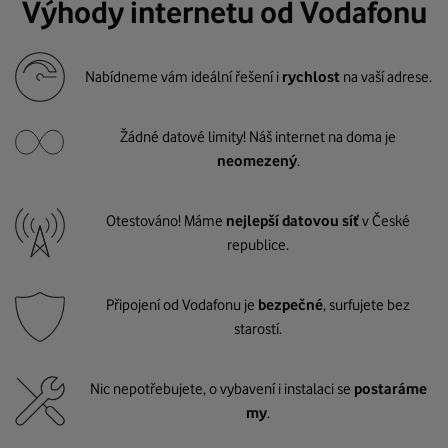
Výhody internetu od Vodafonu
Nabídneme vám ideální řešení i
rychlost
na vaší adrese.
Žádné datové limity! Náš internet na doma je
neomezený
.
Otestováno! Máme
nejlepší datovou síť
v České
republice.
Připojení od Vodafonu je
bezpečné
, surfujete bez
starostí.
Nic nepotřebujete, o vybavení i instalaci se
postaráme
my
.