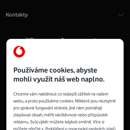
Výkonný bezdrátový modem s Wi-Fi standardem 802.11
ac a pokrytím ve dvou pásmech 2,4 i 5 GHz, který zajistí
Kontakty
silný signál pro celou domácnost. Kompaktní rozměry 21
x 16 x 4 cm, 4 Gigabitové LAN porty a rychlost až 500
Mb/s.
Více o COMPAL CH7465VF
Používáme cookies, abyste
mohli využít náš web naplno.
Chceme vám nabídnout co nejlepší zážitek na našem
Spojte se s Vodafonem
webu, a proto používáme cookies. Některé jsou nezbytné
pro správné fungování stránek, jiné nám pomáhají
Zyxel VMG8623-T50B
:
zlepšovat obsah, měřit návštěvnost nebo přizpůsobit
Rozměry modemu jsou 16 x 22 x 7,5 cm (včetně stojánku)
reklamu. Svůj výběr můžete kdykoli změnit. Více si
a nabízí 4 gigabitové LAN porty a bezdrátové připojení Wi-
můžete přečíst v
Prohlášení o zpracování osobních údajů