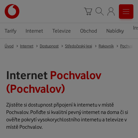
In
Tarify
Internet
Televize
Obchod
Nabídky
Úvod
Internet
Dostupnost
Středočeský kraj
Rakovník
Pochvalov
Internet
Pochvalov
(Pochvalov)
Zjistěte si dostupnost připojení k internetu v místě
Pochvalov. Pořiďte si kvalitní pevný internet na doma či si
ověřte pokrytí vysokorychlostního internetu a televize v
místě Pochvalov.