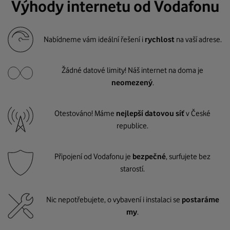
Výhody internetu od Vodafonu
Nabídneme vám ideální řešení i
rychlost
na vaší adrese.
Žádné datové limity! Náš internet na doma je
neomezený
.
Otestováno! Máme
nejlepší datovou síť
v České
republice.
Připojení od Vodafonu je
bezpečné
, surfujete bez
starostí.
Nic nepotřebujete, o vybavení i instalaci se
postaráme
my
.