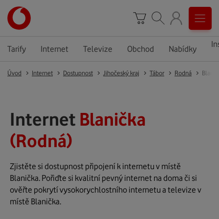
In
Tarify
Internet
Televize
Obchod
Nabídky
Úvod
Internet
Dostupnost
Jihočeský kraj
Tábor
Rodná
Blanič
Internet
Blanička
(Rodná)
Zjistěte si dostupnost připojení k internetu v místě
Blanička. Pořiďte si kvalitní pevný internet na doma či si
ověřte pokrytí vysokorychlostního internetu a televize v
místě Blanička.