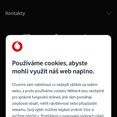
Výkonný bezdrátový modem s Wi-Fi standardem 802.11
ac a pokrytím ve dvou pásmech 2,4 i 5 GHz, který zajistí
Kontakty
silný signál pro celou domácnost. Kompaktní rozměry 21
x 16 x 4 cm, 4 Gigabitové LAN porty a rychlost až 500
Mb/s.
Více o COMPAL CH7465VF
Používáme cookies, abyste
mohli využít náš web naplno.
Chceme vám nabídnout co nejlepší zážitek na našem
Spojte se s Vodafonem
webu, a proto používáme cookies. Některé jsou nezbytné
pro správné fungování stránek, jiné nám pomáhají
Zyxel VMG8623-T50B
:
zlepšovat obsah, měřit návštěvnost nebo přizpůsobit
Rozměry modemu jsou 16 x 22 x 7,5 cm (včetně stojánku)
reklamu. Svůj výběr můžete kdykoli změnit. Více si
a nabízí 4 gigabitové LAN porty a bezdrátové připojení Wi-
můžete přečíst v
Prohlášení o zpracování osobních údajů