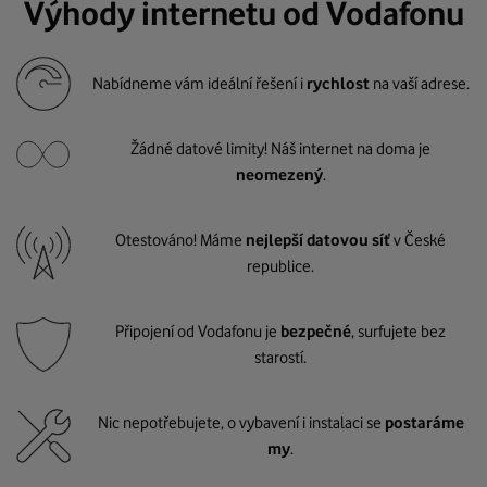
Výhody internetu od Vodafonu
Nabídneme vám ideální řešení i
rychlost
na vaší adrese.
Žádné datové limity! Náš internet na doma je
neomezený
.
Otestováno! Máme
nejlepší datovou síť
v České
republice.
Připojení od Vodafonu je
bezpečné
, surfujete bez
starostí.
Nic nepotřebujete, o vybavení i instalaci se
postaráme
my
.