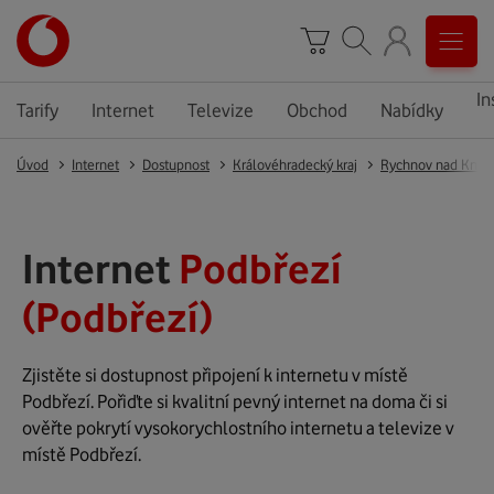
In
Tarify
Internet
Televize
Obchod
Nabídky
Úvod
Internet
Dostupnost
Královéhradecký kraj
Rychnov nad Kněž
Internet
Podbřezí
(Podbřezí)
Zjistěte si dostupnost připojení k internetu v místě
Podbřezí. Pořiďte si kvalitní pevný internet na doma či si
ověřte pokrytí vysokorychlostního internetu a televize v
místě Podbřezí.