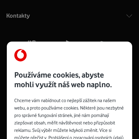
Výkonný bezdrátový modem s Wi-Fi standardem 802.11
ac a pokrytím ve dvou pásmech 2,4 i 5 GHz, který zajistí
Kontakty
silný signál pro celou domácnost. Kompaktní rozměry 21
x 16 x 4 cm, 4 Gigabitové LAN porty a rychlost až 500
Mb/s.
Více o COMPAL CH7465VF
Používáme cookies, abyste
mohli využít náš web naplno.
Chceme vám nabídnout co nejlepší zážitek na našem
Spojte se s Vodafonem
webu, a proto používáme cookies. Některé jsou nezbytné
pro správné fungování stránek, jiné nám pomáhají
Zyxel VMG8623-T50B
:
zlepšovat obsah, měřit návštěvnost nebo přizpůsobit
Rozměry modemu jsou 16 x 22 x 7,5 cm (včetně stojánku)
reklamu. Svůj výběr můžete kdykoli změnit. Více si
a nabízí 4 gigabitové LAN porty a bezdrátové připojení Wi-
můžete přečíst v
Prohlášení o zpracování osobních údajů